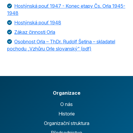
Hostýnská pouť 1947 - Konec etapy Čs. Orla 1945-
1948
Hostýnská pouť 1948
Zákaz činnosti Orla
Osobnost Orla – ThDr. Rudolf Šetina – skladatel
pochodu „Vzhůru Orle slovanský“ (pdf)
Organizace
O nás
Historie
Organizační struktura
Předsednictvo