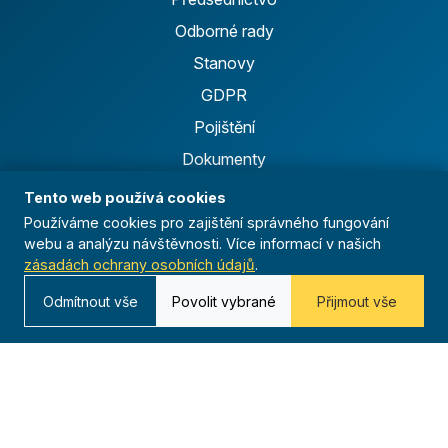
Odborné rady
Stanovy
GDPR
Pojištění
Dokumenty
Logo manuál
Tento web používá cookies
Používáme cookies pro zajištění správného fungování
webu a analýzu návštěvnosti. Více informací v našich
Projekty
zásadách ochrany osobních údajů
.
Florbalová liga
Odmítnout vše
Povolit vybrané
Přijmout vše
Běžecká liga
Ficep
Anthropoid
Celoroční činnost