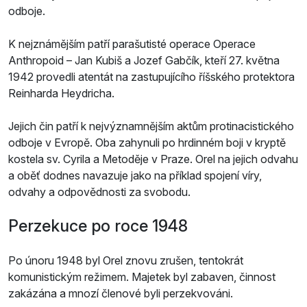
odboje.
K nejznámějším patří parašutisté operace Operace
Anthropoid – Jan Kubiš a Jozef Gabčík, kteří 27. května
1942 provedli atentát na zastupujícího říšského protektora
Reinharda Heydricha.
Jejich čin patří k nejvýznamnějším aktům protinacistického
odboje v Evropě. Oba zahynuli po hrdinném boji v kryptě
kostela sv. Cyrila a Metoděje v Praze. Orel na jejich odvahu
a oběť dodnes navazuje jako na příklad spojení víry,
odvahy a odpovědnosti za svobodu.
Perzekuce po roce 1948
Po únoru 1948 byl Orel znovu zrušen, tentokrát
komunistickým režimem. Majetek byl zabaven, činnost
zakázána a mnozí členové byli perzekvováni.