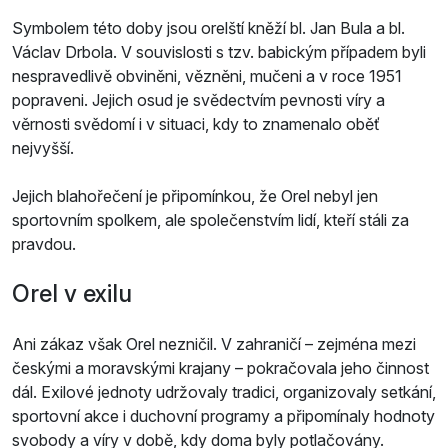
Symbolem této doby jsou orelští kněží bl. Jan Bula a bl.
Václav Drbola. V souvislosti s tzv. babickým případem byli
nespravedlivě obviněni, vězněni, mučeni a v roce 1951
popraveni. Jejich osud je svědectvím pevnosti víry a
věrnosti svědomí i v situaci, kdy to znamenalo oběť
nejvyšší.
Jejich blahořečení je připomínkou, že Orel nebyl jen
sportovním spolkem, ale společenstvím lidí, kteří stáli za
pravdou.
Orel v exilu
Ani zákaz však Orel nezničil. V zahraničí – zejména mezi
českými a moravskými krajany – pokračovala jeho činnost
dál. Exilové jednoty udržovaly tradici, organizovaly setkání,
sportovní akce i duchovní programy a připomínaly hodnoty
svobody a víry v době, kdy doma byly potlačovány.