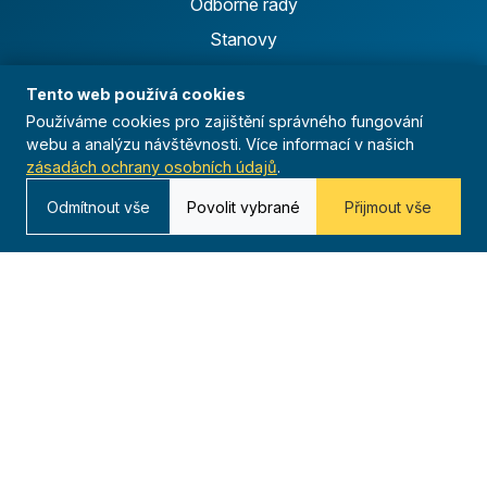
Odborné rady
Stanovy
GDPR
Tento web používá cookies
Pojištění
Používáme cookies pro zajištění správného fungování
Dokumenty
webu a analýzu návštěvnosti. Více informací v našich
zásadách ochrany osobních údajů
.
Logo manuál
Odmítnout vše
Povolit vybrané
Přijmout vše
Projekty
Florbalová liga
Běžecká liga
Ficep
Anthropoid
Celoroční činnost
Výsledky