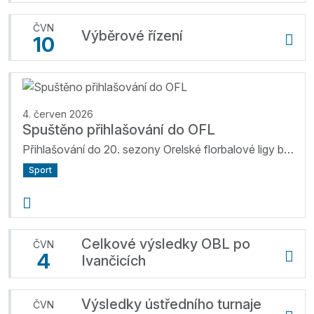
ČVN
Výběrové řízení
10
4. červen 2026
Spuštěno přihlašování do OFL
Přihlašování do 20. sezony Orelské florbalové ligy bylo spuštěno. Zájemci mohou vyplnit přihlášku na webových stránkách soutěže www.orelskafl.cz. ...
Sport
Celkové výsledky OBL po
ČVN
4
Ivančicích
Výsledky ústředního turnaje
ČVN