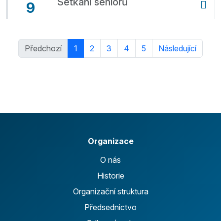
Setkání seniorů
9
Předchozí
1
2
3
4
5
Následující
Organizace
O nás
Historie
Organizační struktura
Předsednictvo