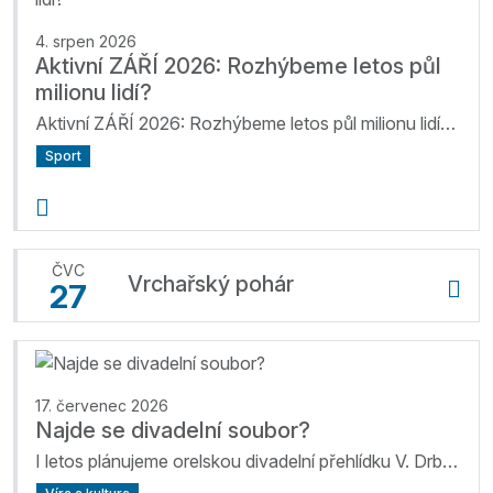
4. srpen 2026
Aktivní ZÁŘÍ 2026: Rozhýbeme letos půl
milionu lidí?
Aktivní ZÁŘÍ 2026: Rozhýbeme letos půl milionu lidí? Už počtvrté společně rozhýbeme Česko! Po loňském ...
Sport
ČVC
Vrchařský pohár
27
17. červenec 2026
Najde se divadelní soubor?
I letos plánujeme orelskou divadelní přehlídku V. Drboly v Boleradicích, tentokrát v termínu 20.-22. listopadu 2026. Páteční dopoledne patří tradičně...