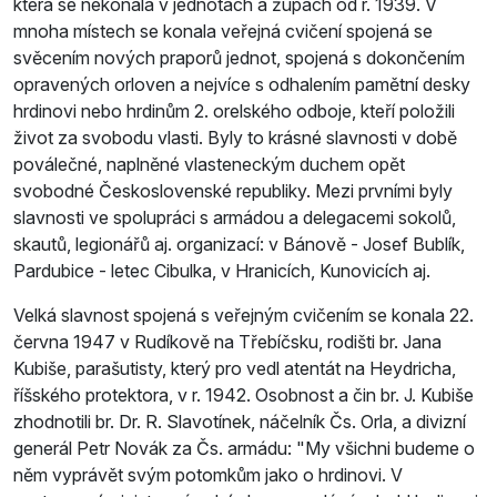
která se nekonala v jednotách a župách od r. 1939. V
mnoha místech se konala veřejná cvičení spojená se
svěcením nových praporů jednot, spojená s dokončením
opravených orloven a nejvíce s odhalením pamětní desky
hrdinovi nebo hrdinům 2. orelského odboje, kteří položili
život za svobodu vlasti. Byly to krásné slavnosti v době
poválečné, naplněné vlasteneckým duchem opět
svobodné Československé republiky. Mezi prvními byly
slavnosti ve spolupráci s armádou a delegacemi sokolů,
skautů, legionářů aj. organizací: v Bánově - Josef Bublík,
Pardubice - letec Cibulka, v Hranicích, Kunovicích aj.
Velká slavnost spojená s veřejným cvičením se konala 22.
června 1947 v Rudíkově na Třebíčsku, rodišti br. Jana
Kubiše, parašutisty, který pro­ vedl atentát na Heydricha,
říšského protektora, v r. 1942. Osobnost a čin br. J. Kubiše
zhodnotili br. Dr. R. Slavotínek, náčelník Čs. Orla, a divizní
generál Petr Novák za Čs. armádu:
My všichni budeme o
něm vyprávět svým potomkům jako o hrdinovi. V