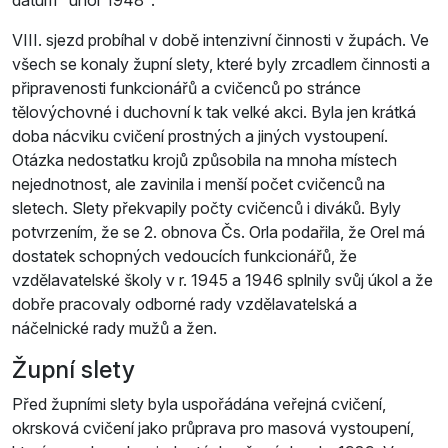
VIII. sjezd probíhal v době intenzivní činnosti v župách. Ve
všech se konaly župní slety, které byly zrcadlem činnosti a
připravenosti funkcionářů a cvičenců po stránce
tělovýchovné i duchovní k tak velké akci. Byla jen krátká
doba nácviku cvičení prostných a jiných vystoupení.
Otázka nedostatku krojů způsobila na mnoha místech
nejednotnost, ale zavinila i menší počet cvičenců na
sletech. Slety překvapily počty cvičenců i diváků. Byly
potvrzením, že se 2. obnova Čs. Orla podařila, že Orel má
dostatek schopných vedoucích funkcionářů, že
vzdělavatelské školy v r. 1945 a 1946 splnily svůj úkol a že
dobře pracovaly odborné rady vzdělavatelská a
náčelnické rady mužů a žen.
Župní slety
Před župními slety byla uspořádána veřejná cvičení,
okrsková cvičení jako průprava pro masová vystoupení,