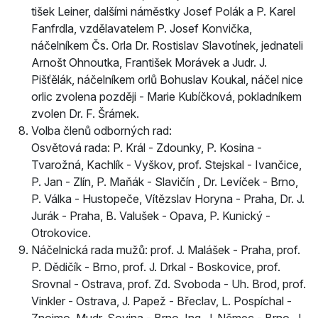
tišek Leiner, dalšími náměstky Josef Polák a P. Karel
Fanfrdla, vzdělavatelem P. Josef Konvička,
náčelníkem Čs. Orla Dr. Rostislav Slavotínek, jednateli
Arnošt Ohnoutka, František Morávek a Judr. J.
Pišťělák, náčelníkem orlů Bohuslav Koukal, náčel­ nice
orlic zvolena později - Marie Kubíčková, pokladníkem
zvolen Dr. F. Šrámek.
Volba členů odborných rad:
Osvětová rada: P. Král - Zdounky, P. Kosina -
Tvarožná, Kachlík - Vyškov, prof. Stejskal - Ivančice,
P. Jan - Zlín, P. Maňák - Slavičín , Dr. Levíček - Brno,
P. Válka - Hustopeče, Vítězslav Horyna - Praha, Dr. J.
Jurák - Praha, B. Valušek - Opava, P. Kunický -
Otrokovice.
Náčelnická rada mužů: prof. J. Malášek - Praha, prof.
P. Dědičík - Brno, prof. J. Drkal - Boskovice, prof.
Srovnal - Ostrava, prof. Zd. Svoboda - Uh. Brod, prof.
Vinkler - Ostrava, J. Papež - Břeclav, L. Pospíchal -
Znojmo, Mudr. Sovina - Brno, Ing. J. Němec - Brno, J.