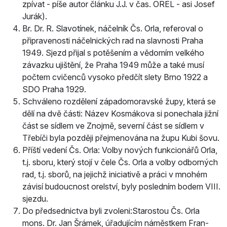
zpívat - píše autor článku J.J. v čas. OREL - asi Josef
Jurák).
Br. Dr. R. Slavotínek, náčelník Čs. Orla, referoval o
připravenosti náčelnických rad na slavnosti Praha
1949. Sjezd přijal s potěšením a vědomím velkého
závazku ujištění, že Praha 1949 může a také musí
počtem cvičenců vysoko předčít slety Brno 1922 a
SDO Praha 1929.
Schváleno rozdělení západomoravské župy, která se
dělí na dvě části: Název Kosmákova si ponechala jižní
část se sídlem ve Znojmě, severní část se sídlem v
Třebíči byla později přejmenována na župu Kubi­ šovu.
Příští vedení Čs. Orla: Volby nových funkcionářů Orla,
t.j. sboru, který stojí v čele Čs. Orla a volby odborných
rad, t.j. sborů, na jejichž iniciativě a práci v mnohém
závisí budoucnost orelství, byly posledním bodem VIII.
sjezdu.
Do předsednictva byli zvoleni:Starostou Čs. Orla
mons. Dr. Jan Šrámek, úřadujícím náměstkem Fran­