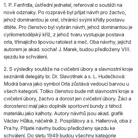
1. P. Fanfrdla, ústřední jednatel, referoval o soutěži na
nové odznaky. Po rozpravě byl přijat návrh pro žactvo,
jehož dominantou je orel, chránící svými křídly postavu
dítěte. Pro členstvo byl vybrán návrh, jehož dominantou je
cyrilometodějský kříž, z jehož tvaru vystupuje postava
orla, třímajícího lipovou ratolest a meč. Oba návrhy, jejichž
autorem je akad. sochař J. Marek, budou předloženy VIII.
sjezdu ke schválení.
2. S výsledky soutěže na cvičební úbory a slavnostní kroje
seznámili delegáty br. Dr. Slavotínek a s. L. Hudečková:
Modrá barva jako symbol Orla zůstává vedoucí barvou u
všech kategorií. Toliko členstvo bude mít slavnostní kroje a
cvičební úbory, žactvo a dorost jen cvičební úbory. Žáci a
dorostenci mají jako doplněk sportovní bundy z téhož
materiálu jako kalhoty. Autory návrhů jsou akad. grafik
Václav Hůlka, náčelník ž. Pospíšilovy a s. Hallerová, oba z
Pra­ hy. Přijaté návrhy budou předloženy sjezdu ke
schválení. Do sletu 1949 budou všechny kategorie