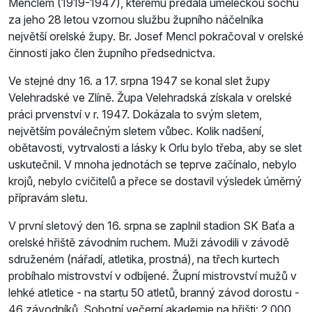
Menclem (1919-1947), kterému předala uměleckou sochu
za jeho 28 letou vzornou službu župního náčelníka
největší orelské župy. Br. Josef Mencl pokračoval v orelské
činnosti jako člen župního předsednictva.
Ve stejné dny 16. a 17. srpna 1947 se konal slet župy
Velehradské ve Zlíně. Župa Velehradská získala v orelské
práci prvenství v r. 1947. Dokázala to svým sletem,
největším poválečným sletem vůbec. Kolik nadšení,
obětavosti, vytrvalosti a lásky k Orlu bylo třeba, aby se slet
uskutečnil. V mnoha jednotách se teprve začínalo, nebylo
krojů, nebylo cvičitelů a přece se dostavil výsledek úměrný
přípravám sletu.
V první sletový den 16. srpna se zaplnil stadion SK Baťa a
orelské hřiště závodním ruchem. Muži závodili v závodě
sdruženém (nářadí, atletika, prostná), na třech kurtech
probíhalo mistrovství v odbíjené. Župní mistrovství mužů v
lehké atletice - na startu 50 atletů, branný závod dorostu -
46 závodníků. Sobotní večerní akademie na hřišti: 2.000