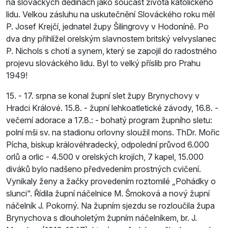
na slováckých dědinách jako součást života katolického
lidu. Velkou zásluhu na uskutečnění Slováckého roku měl
P. Josef Krejčí, jednatel župy Šilingrovy v Hodoníně. Po
dva dny přihlížel orelským slavnostem britský velvyslanec
P. Nichols s chotí a synem, který se zapojil do radostného
projevu slováckého lidu. Byl to velký příslib pro Prahu
1949!
15. - 17. srpna se konal župní slet župy Brynychovy v
Hradci Králové. 15.8. - župní lehkoatletické závody, 16.8. -
večerní adorace a 17.8.: - bohatý program župního sletu:
polní mši sv. na stadionu orlovny sloužil mons. ThDr. Mořic
Pícha, biskup královéhradecký, odpolední průvod 6.000
orlů a orlic - 4.500 v orelských krojích, 7 kapel, 15.000
diváků bylo nadšeno předvedením prostných cvičení.
Vynikaly ženy a žačky provedením roztomilé „Pohádky o
slunci“. Řídila župní náčelnice M. Šmoková a nový župní
náčelník J. Pokorný. Na župním sjezdu se rozloučila župa
Brynychova s dlouholetým župním náčelníkem, br. J.