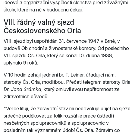
ideové a organizační vyspělosti členstva před závažnými
úkoly, které na ně v budoucnu čekají.
VIII. řádný valný sjezd
Československého Orla
VIII. sjezd byl uspořádán 31. července 1947 v Brně, v
budově Ob­ chodní a živnostenské komory. Od posledního
VII. sjezdu Čs. Orla, který se konal 10. dubna 1938,
uplynulo 9 roků.
V 10 hodin zahájil jednání br. F. Leiner, úřadující nám.
starosty Čs. Orla, modlitbou. Přečetl telegram starosty Orla
Dr. Jana Šrámka
, který omluvil svou nepřítomnost ze
zdravotních důvodů:
Velice lituji, že zdravotní stav mi nedovoluje přijet na sjezd
srdečně poděkovat za tolik rozsáhlé práce ústředí i
nesčetných spolupracovníků a spolupracovnic v
posledním tak významném údobí Čs. Orla. Zdravím co