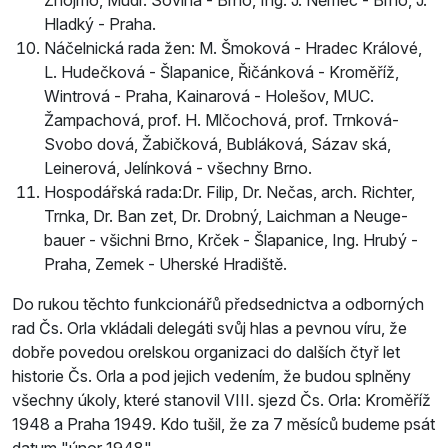
Hladký - Praha.
Náčelnická rada žen: M. Šmoková - Hradec Králové,
L. Hudečková - Šlapanice, Řičánková - Kroměříž,
Wintrová - Praha, Kainarová - Holešov, MUC.
Žampachová, prof. H. Mlčochová, prof. Trnková-
Svobo­ dová, Žabičková, Bubláková, Sázav­ ská,
Leinerová, Jelínková - všechny Brno.
Hospodářská rada:Dr. Filip, Dr. Nečas, arch. Richter,
Trnka, Dr. Ban­ zet, Dr. Drobný, Laichman a Neuge­
bauer - všichni Brno, Krček - Šlapanice, Ing. Hrubý -
Praha, Zemek - Uherské Hradiště.
Do rukou těchto funkcionářů předsednictva a odborných
rad Čs. Orla vkládali delegáti svůj hlas a pevnou víru, že
dobře povedou orelskou organizaci do dalších čtyř let
historie Čs. Orla a pod jejich vedením, že budou splněny
všechny úkoly, které stanovil VIII. sjezd Čs. Orla: Kroměříž
1948 a Praha 1949. Kdo tušil, že za 7 měsíců budeme psát
datum "únor 1948".