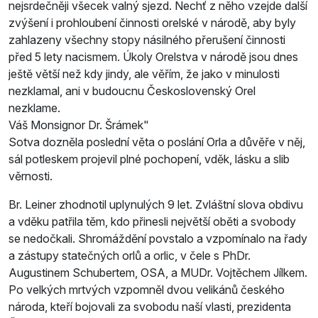
nejsrdečněji všecek valný sjezd. Nechť z něho vzejde další
zvýšení i prohloubení činnosti orelské v národě, aby byly
zahlazeny všechny stopy násilného přerušení činnosti
před 5 lety nacismem. Úkoly Orelstva v národě jsou dnes
ještě větší než kdy jindy, ale věřím, že jako v minulosti
nezklamal, ani v budoucnu Československý Orel
nezklame.
Váš Monsignor Dr. Šrámek
Sotva dozněla poslední věta o poslání Orla a důvěře v něj,
sál potleskem projevil plné pochopení, vděk, lásku a slib
věrnosti.
Br. Leiner zhodnotil uplynulých 9 let. Zvláštní slova obdivu
a vděku patřila těm, kdo přinesli největší oběti a svobody
se nedočkali. Shromáždění povstalo a vzpomínalo na řady
a zástupy statečných orlů a orlic, v čele s PhDr.
Augustinem Schubertem, OSA, a MUDr. Vojtěchem Jílkem.
Po velkých mrtvých vzpomněl dvou velikánů českého
národa, kteří bojovali za svobodu naší vlasti, prezidenta