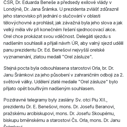
ČSR, Dr. Eduarda Beneše a předsedy exilové vlády v
Londýně, Dr. Jana Šrámka. U prezidenta zvlášť zdůraznil
jeho stanovisko při jednání o slučování v oblasti
tělovýchovné a prohlásil, jak závažná byla jeho slova a jak
velký měla vliv při konečném řešení sjednocovací akce.
Orel chce prokázat svou vděčnost. Delegáti sjezdu s
nadšením souhlasili a přijali návrh ÚR, aby valný sjezd udělil
panu prezidentu Dr. Ed. Benešovi nejvyšší orelské
vyznamenání, zlatou medaili "Orel zásluze".
Stejná pocta byla odsouhlasena starostovi Orla, br. Dr.
Janu Šrámkovi za jeho působení v zahraničním odboji za 2.
světové války. Udělení zlaté medaile "Orel zásluze" bylo
přijato opět bouřlivým nadšeným souhlasem.
Pozdravné telegramy byly zaslány Sv. otci Piu XII.,
prezidentu Dr. E. Benešovi, mons. Dr. Josefu Beranovi,
pražskému arcibiskupovi, mons. Dr. Josefu Skoupému,
biskupu brněnskému a starostovi Čs. Orla, mons. Dr. Janu
Šrámkovi.