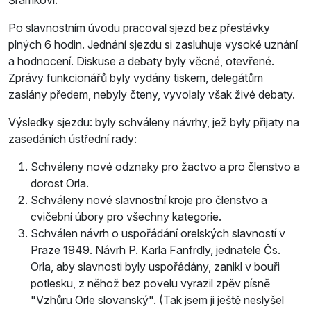
Po slavnostním úvodu pracoval sjezd bez přestávky
plných 6 hodin. Jednání sjezdu si zasluhuje vysoké uznání
a hodnocení. Diskuse a debaty byly věcné, otevřené.
Zprávy funkcionářů byly vydány tiskem, delegátům
zaslány předem, nebyly čteny, vyvolaly však živé debaty.
Výsledky sjezdu: byly schváleny návrhy, jež byly přijaty na
zasedáních ústřední rady:
Schváleny nové odznaky pro žactvo a pro členstvo a
dorost Orla.
Schváleny nové slavnostní kroje pro členstvo a
cvičební úbory pro všechny kategorie.
Schválen návrh o uspořádání orelských slavností v
Praze 1949. Návrh P. Karla Fanfrdly, jednatele Čs.
Orla, aby slavnosti byly uspořádány, zanikl v bouři
potlesku, z něhož bez povelu vyrazil zpěv písně
"Vzhůru Orle slovanský". (Tak jsem ji ještě neslyšel