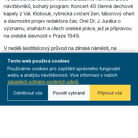
návštěvníků, bohatý program: Koncert 40 členné dechové
kapely z Val. Klobouk, rytmická cvičení žen, táborový oheň
a slavnostní projev redaktora čas. Orel Dr. J. Juráka o
významu, snahách a cílech orelské práce, jež je přípravou
na orelské slavnosti v Praze 1949.
V neděli šestitisícový průvod na zlínské náměstí, na
pontifikální mši sv. celebrovanou proboštem P. Loch­
Tento web používá cookies
manem z Olomouce. Odpolední ještě četnější průvod
Používáme cookies pro zajištění správného fungování
vylákal překvapené Zlíňany do ulic. Plocha stadionu se
webu a analýzu návštěvnosti. Více informací v našich
zaplnila modří a bělostí cvičebních úborů. Slet zahájil župní
zásadách ochrany osobních údajů
.
starosta J. Vičánek a náčelník Čs. Orla Dr. R. Slavotínek,
Orelstvo složilo slib do rukou žup. vzdělavatele P. Maňáka.
Odmítnout vše
Povolit vybrané
Přijmout vše
Následovala cvičení prostných všech kategorií: 432 žáků,
900 žaček, 200 dorostenců, 640 dorostenek, 360 mužů a
840 žen.
Hodnotíme-li provedení zlínského župního sletu, s obdivem
uvádíme čísla, která dokazují, že Orel na Slo­ vácku své