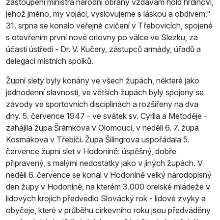
zastoupení ministra národní obrany vzdávám hold hrdinovi,
jehož jméno, my vojáci, vyslovujeme s láskou a obdivem.
31. srpna se konalo veřejné cvičení v Třebovicích, spojené
s otevřením první nové orlovny po válce ve Slezku, za
účasti ústředí - Dr. V. Kučery, zástupců armády, úřadů a
delegací místních spolků.
Župní slety byly konány ve všech župách, některé jako
jednodenní slavnosti, ve větších župách byly spojeny se
závody ve sportovních disciplinách a rozšířeny na dva
dny. 5. července 1947 - ve svátek sv. Cyrila a Metoděje -
zahájila župa Šrámkova v Olomouci, v neděli 6. 7. župa
Kosmákova v Třebíči. Župa Šilingrova uspořádala 5.
července župní slet v Hodoníně: úspěšný, dobře
připravený, s malými nedostatky jako v jiných župách. V
neděli 6. července se konal v Hodoníně velký národopisný
den župy v Hodoníně, na kterém 3.000 orelské mládeže v
lidových krojích předvedlo Slovácký rok - lidové zvyky a
obyčeje, které v průběhu církevního roku jsou předváděny