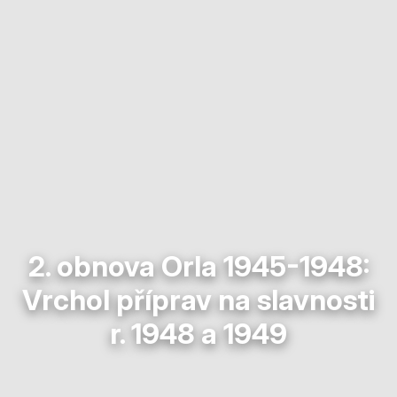
2. obnova Orla 1945-1948:
Vrchol příprav na slavnosti
r. 1948 a 1949