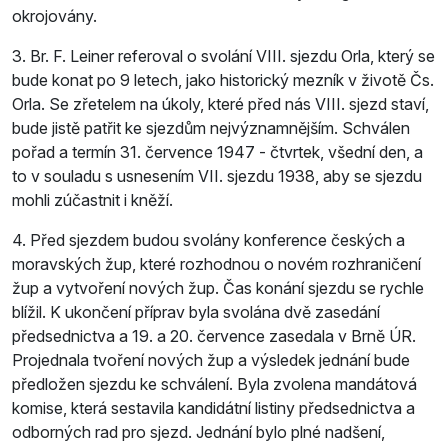
okrojovány.
3. Br. F. Leiner referoval o svolání VIII. sjezdu Orla, který se
bude konat po 9 letech, jako historický mezník v životě Čs.
Orla. Se zřetelem na úkoly, které před nás VIII. sjezd staví,
bude jistě patřit ke sjezdům nejvýznamnějším. Schválen
pořad a termín 31. července 1947 - čtvrtek, všední den, a
to v souladu s usnesením VII. sjezdu 1938, aby se sjezdu
mohli zúčastnit i kněží.
4. Před sjezdem budou svolány konference českých a
moravských žup, které rozhodnou o novém rozhraničení
žup a vytvoření nových žup. Čas konání sjezdu se rychle
blížil. K ukončení příprav byla svolána dvě zasedání
předsednictva a 19. a 20. července zasedala v Brně ÚR.
Projednala tvoření nových žup a výsledek jednání bude
předložen sjezdu ke schválení. Byla zvolena mandátová
komise, která sestavila kandidátní listiny předsednictva a
odborných rad pro sjezd. Jednání bylo plné nadšení,