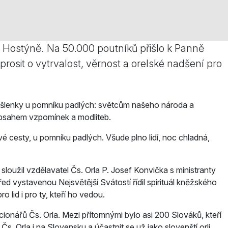
 Hostýně. Na 50.000 poutníků přišlo k Panně
osit o vytrvalost, věrnost a orelské nadšení pro
 myšlenky u pomníku padlých: světcům našeho národa a
obsahem vzpomínek a modliteb.
vé cesty, u pomníku padlých. Všude plno lidí, noc chladná,
loužil vzdělavatel Čs. Orla P. Josef Konvička s ministranty
d vystavenou Nejsvětější Svátostí řídil spirituál kněžského
o lid i pro ty, kteří ho vedou.
cionářů Čs. Orla. Mezi přítomnými bylo asi 200 Slováků, kteří
­ Čs. Orla i na Slovensku a účastnit se už jako slovenští orli