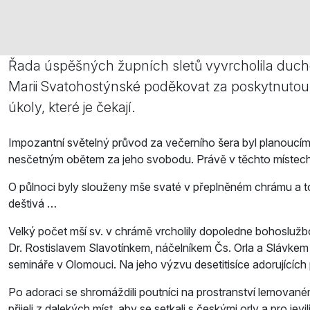
Řada úspěšných župních sletů vyvrcholila ducho
Marii Svatohostýnské poděkovat za poskytnutou o
úkoly, které je čekají.
Impozantní světelný průvod za večerního šera byl planoucím
nesčetným obětem za jeho svobodu. Právě v těchto místech
O půlnoci byly slouženy mše svaté v přeplněném chrámu a to i 
deštivá …
Velký počet mší sv. v chrámě vrcholily dopoledne bohoslužbo
Dr. Rostislavem Slavotínkem, náčelníkem Čs. Orla a Slávkem 
semináře v Olomouci. Na jeho výzvu desetitisíce adorujících pro
Po adoraci se shromáždili poutníci na prostranství lemovaném
přijeli z dalekých míst, aby se setkali s českými orly a pro­ je