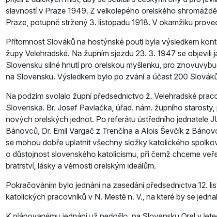
slavností v Praze 1949. Z velkolepého orelského shromážděn
Praze, potupně stržený 3. listopadu 1918. V okamžiku prove
Přítomnost Slováků na hostýnské pouti byla výsledkem kontak
župy Velehradské. Na župním sjezdu 23. 3. 1947 se objevili 
Slovensku silné hnutí pro orelskou myšlenku, pro znovuvybu
na Slovensku. Výsledkem bylo po­ zvání a účast 200 Slovák
Na podzim svolalo župní předsednictvo ž. Velehradské praco
Slovenska. Br. Josef Pavlačka, úřad. nám. župního starosty, 
nových orelských jednot. Po referátu ústředního jednatele JUD
Bánovců, Dr. Emil Vargač z Trenčína a Alois Ševčík z Bánovc
se mohou dobře uplatnit všechny složky katolického spolkové
o důstojnost slovenského katolicismu, při čemž chceme veřejn
bratrství, lásky a věrnosti orelským ideálům.
Pokračováním bylo jednání na zasedání předsednictva 12. li
katolických pracovníků v N. Mestě n. V., na které by se jedn
K plánovanému jednání už nedošlo, na Slovensku Orel v le