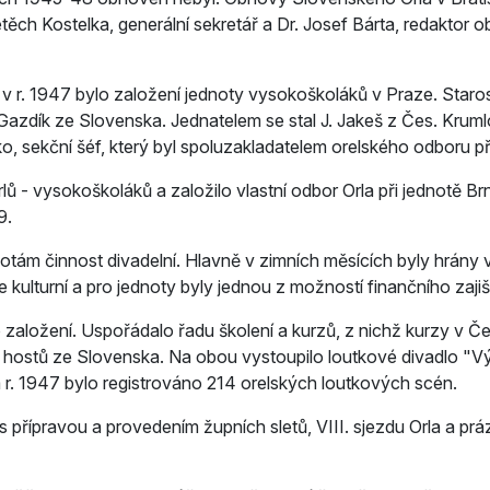
etěch Kostelka, generální sekretář a Dr. Josef Bárta, redakto
ě v r. 1947 bylo založení jednoty vysokoškoláků v Praze. Staros
Gazdík ze Slovenska. Jednatelem se stal J. Jakeš z Čes. Krum
o, sekční šéf, který byl spoluzakladatelem orelského odboru p
rlů - vysokoškoláků a založilo vlastní odbor Orla při jednotě 
9.
notám činnost divadelní. Hlavně v zimních měsících byly hrány
ulturní a pro jednoty byly jednou z možností finančního zajiš
o založení. Uspořádalo řadu školení a kurzů, z nichž kurzy v Č
hostů ze Slovenska. Na obou vystoupilo loutkové divadlo "Výr
. 1947 bylo registrováno 214 orelských loutkových scén.
 přípravou a provedením župních sletů, VIII. sjezdu Orla a prá