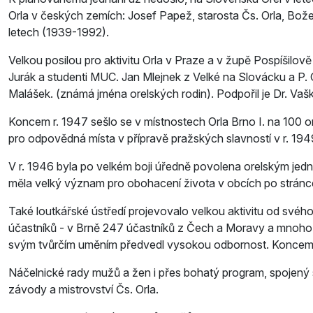
Orla v českých zemích: Josef Papež, starosta Čs. Orla, Bož
letech (1939-1992).
Velkou posilou pro aktivitu Orla v Praze a v župě Pospíšilov
Jurák a studenti MUC. Jan Mlejnek z Velké na Slovácku a P. 
Malášek. (známá jména orelských rodin). Podpořil je Dr. Vašk
Koncem r. 1947 sešlo se v místnostech Orla Brno I. na 100 o
pro odpovědná místa v přípravě pražských slavností v r. 194
V r. 1946 byla po velkém boji úředně povolena orelským jed
měla velký význam pro obohacení života v obcích po stránce k
Také loutkářské ústředí projevovalo velkou aktivitu od svéh
účastníků - v Brně 247 účastníků z Čech a Moravy a mnoho 
svým tvůrčím uměním předvedl vysokou odbornost. Koncem r
Náčelnické rady mužů a žen i přes bohatý program, spojený s
závody a mistrovství Čs. Orla.