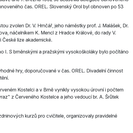
r obnoveného čas. OREL. Slovenský Orol byl obnoven po 53
tou zvolen Dr. V. Hrnčář, jeho náměstky prof. J. Malášek, Dr.
lova, náčelníkem K. Mencl z Hradce Králové, do rady V.
ři České lize akademické.
Brno I. S brněnskými a pražskými vysokoškoláky bylo počítáno
 vhodné hry, doporučované v čas. OREL. Divadelní činnost
tění.
erveném Kostelci a v Brně vynikly vysokou úrovní i počtem
az" z Červeného Kostelce a jeho vedoucí br. A. Šrůtek
zdninových kurzů pro cvičitele, organizovaly pravidelné