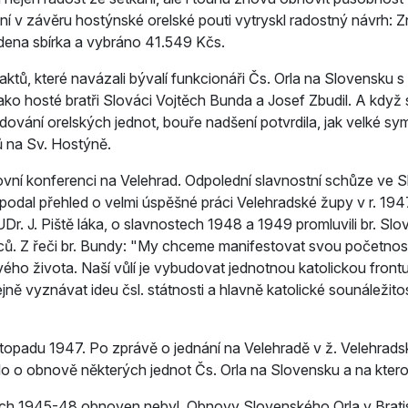
í v závěru hostýnské orelské pouti vytryskl radostný návrh: 
dena sbírka a vybráno 41.549 Kčs.
tů, které navázali bývalí funkcionáři Čs. Orla na Slovensku s
jako hosté bratři Slováci Vojtěch Bunda a Josef Zbudil. A když
dování orelských jednot, bouře nadšení potvrdila, jak velké
ů na Sv. Hostýně.
vní konferenci na Velehrad. Odpolední slavnostní schůze ve S
podal přehled o velmi úspěšné práci Velehradské župy v r. 1947
r. J. Piště­ láka, o slavnostech 1948 a 1949 promluvili br. Slo
ů. Z řeči br. Bundy:
My chceme manifestovat svou početnost a
ho života. Naší vůlí je vybudovat jednotnou katolickou frontu
ě vyznávat ideu čsl. státnosti a hlavně katolické sounáležitost
stopadu 1947. Po zprávě o jednání na Velehradě v ž. Velehrads
alo o obnově některých jednot Čs. Orla na Slovensku a na ktero
tech 1945-48 obnoven nebyl. Obnovy Slovenského Orla v Brati