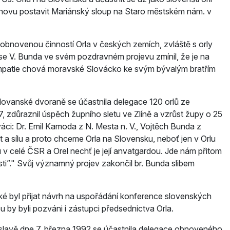
Znovu postavit Mariánský sloup na Staro­ městském nám. v
 obnovenou činností Orla v českých zemích, zvláště s orly
 se V. Bunda ve svém pozdravném projevu zmínil, že je na
 sympatie chová moravské Slovácko ke svým bývalým bratřím
lovanské dvoraně se účastnila delegace 120 orlů ze
, zdůraznil úspěch župního sletu ve Zlíně a vzrůst župy o 25
váci: Dr. Emil Kamoda z N. Mesta n. V., Vojtěch Bunda z
 sílu a proto chceme Orla na Slovensku, neboť jen v Orlu
 v celé ČSR a Orel nechť je její anvatgardou. Jde nám přitom
i”.
Svůj významný projev zakončil br. Bunda slibem
ké byl přijat návrh na uspořádání konference slovenských
u by byli pozváni i zástupci předsednictva Orla.
slavě dne 7. března 1992 se účastnila delegace obnoveného