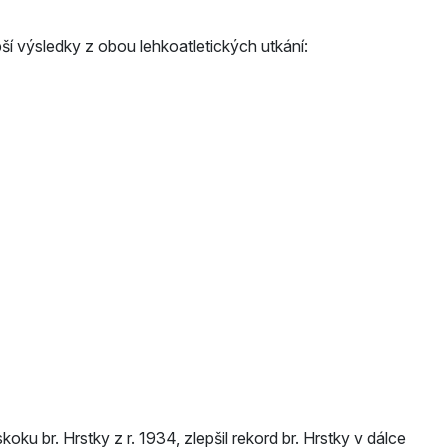
ší výsledky z obou lehkoatletických utkání:
koku br. Hrstky z r. 1934, zlepšil rekord br. Hrstky v dálce