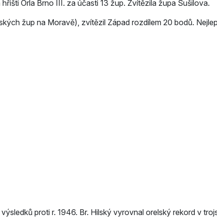
hřišti Orla Brno III. za účasti 13 žup. Zvítězila župa Sušilova.
ských žup na Moravě), zvítězil Západ rozdílem 20 bodů. Nejlep
ýsledků proti r. 1946. Br. Hilský vyrovnal orelský rekord v trojs