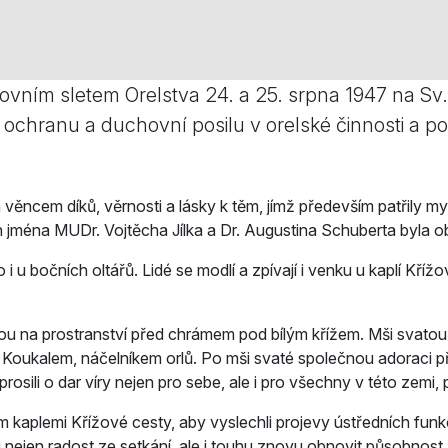
vním sletem Orelstva 24. a 25. srpna 1947 na Sv.
chranu a duchovní posilu v orelské činnosti a popr
 věncem díků, věrnosti a lásky k těm, jímž především patřily
 jména MUDr. Vojtěcha Jílka a Dr. Augustina Schuberta byla 
u bočních oltářů. Lidé se modlí a zpívají i venku u kaplí Křížo
u na prostranství před chrámem pod bílým křížem. Mši svatou s
Koukalem, náčelníkem orlů. Po mši svaté společnou adoraci pře
sili o dar víry nejen pro sebe, ale i pro všechny v této zemi, pr
 kaplemi Křížové cesty, aby vyslechli projevy ústředních funk
vili nejen radost ze setkání, ale i touhu znovu obnovit působnost 