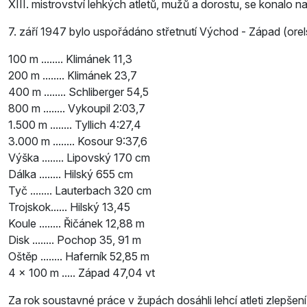
XIII. mistrovství lehkých atletů, mužů a dorostu, se konalo na 
7. září 1947 bylo uspořádáno střetnutí Východ - Západ (orel
100 m ........ Klimánek 11,3
200 m ........ Klimánek 23,7
400 m ........ Schliberger 54,5
800 m ........ Vykoupil 2:03,7
1.500 m ........ Tyllich 4:27,4
3.000 m ........ Kosour 9:37,6
Výška ........ Lipovský 170 cm
Dálka ........ Hilský 655 cm
Tyč ........ Lauterbach 320 cm
Trojskok...... Hilský 13,45
Koule ........ Řičánek 12,88 m
Disk ........ Pochop 35, 91 m
Oštěp ........ Haferník 52,85 m
4 x 100 m ..... Západ 47,04 vt
Za rok soustavné práce v župách dosáhli lehcí atleti zlepšení v