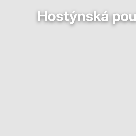
Hostýnská pouť