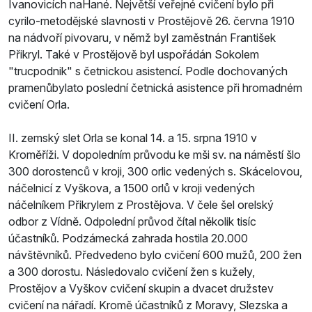
Ivanovicích naHané. Největší veřejné cvičení bylo při
cyrilo-metodějské slavnosti v Prostějově 26. června 1910
na nádvoří pivovaru, v němž byl zaměstnán František
Přikryl. Také v Prostějově byl uspořádán Sokolem
"trucpodnik" s četnickou asistencí. Podle dochovaných
pramenůbylato poslední četnická asistence při hromadném
cvičení Orla.
II. zemský slet Orla se konal 14. a 15. srpna 1910 v
Kroměříži. V dopoledním průvodu ke mši sv. na náměstí šlo
300 dorostenců v kroji, 300 orlic vedených s. Skácelovou,
náčelnicí z Vyškova, a 1500 orlů v kroji vedených
náčelníkem Přikrylem z Prostějova. V čele šel orelský
odbor z Vídně. Odpolední průvod čítal několik tisíc
účastníků. Podzámecká zahrada hostila 20.000
návštěvníků. Předvedeno bylo cvičení 600 mužů, 200 žen
a 300 dorostu. Následovalo cvičení žen s kužely,
Prostějov a Vyškov cvičení skupin a dvacet družstev
cvičení na nářadí. Kromě účastníků z Moravy, Slezska a