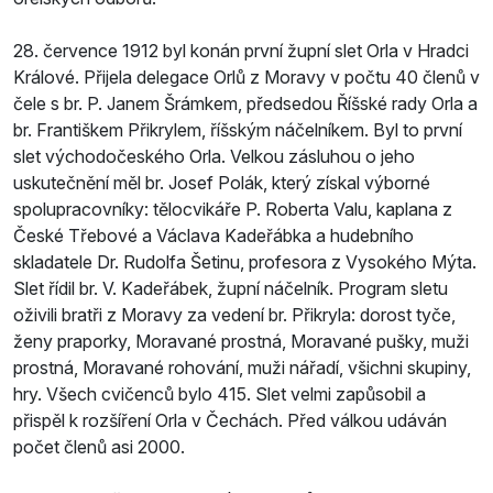
28. července 1912 byl konán první župní slet Orla v Hradci
Králové. Přijela delegace Orlů z Moravy v počtu 40 členů v
čele s br. P. Janem Šrámkem, předsedou Říšské rady Orla a
br. Františkem Přikrylem, říšským náčelníkem. Byl to první
slet východočeského Orla. Velkou zásluhou o jeho
uskutečnění měl br. Josef Polák, který získal výborné
spolupracovníky: tělocvikáře P. Roberta Valu, kaplana z
České Třebové a Václava Kadeřábka a hudebního
skladatele Dr. Rudolfa Šetinu, profesora z Vysokého Mýta.
Slet řídil br. V. Kadeřábek, župní náčelník. Program sletu
oživili bratři z Moravy za vedení br. Přikryla: dorost tyče,
ženy praporky, Moravané prostná, Moravané pušky, muži
prostná, Moravané rohování, muži nářadí, všichni skupiny,
hry. Všech cvičenců bylo 415. Slet velmi zapůsobil a
přispěl k rozšíření Orla v Čechách. Před válkou udáván
počet členů asi 2000.