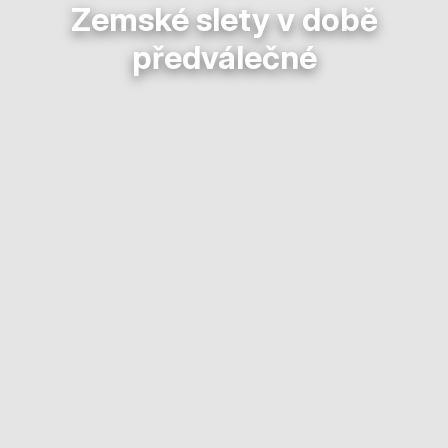
Zemské slety v době
předválečné