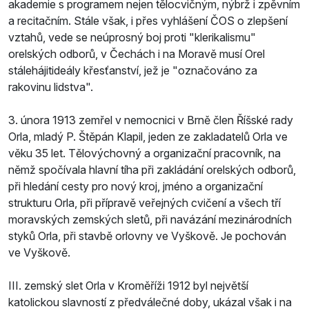
akademie s programem nejen tělocvičným, nýbrž i zpěvním
a recitačním. Stále však, i přes vyhlášení ČOS o zlepšení
vztahů, vede se neúprosný boj proti "klerikalismu"
orelských odborů, v Čechách i na Moravě musí Orel
stálehájitideály křesťanství, jež je "označováno za
rakovinu lidstva".
3. února 1913 zemřel v nemocnici v Brně člen Říšské rady
Orla, mladý P. Štěpán Klapil, jeden ze zakladatelů Orla ve
věku 35 let. Tělovýchovný a organizační pracovník, na
němž spočívala hlavní tíha při zakládání orelských odborů,
při hledání cesty pro nový kroj, jméno a organizační
strukturu Orla, při přípravě veřejných cvičení a všech tří
moravských zemských sletů, při navázání mezinárodních
styků Orla, při stavbě orlovny ve Vyškově. Je pochován
ve Vyškově.
III. zemský slet Orla v Kroměříži 1912 byl největší
katolickou slavností z předválečné doby, ukázal však i na