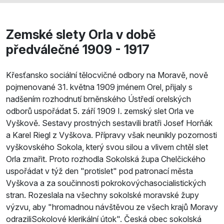
Zemské slety Orla v době
předválečné 1909 - 1917
Křesťansko sociální tělocvičné odbory na Moravě, nově
pojmenované 31. května 1909 jménem Orel, přijaly s
nadšením rozhodnutí brněnského Ústředí orelských
odborů uspořádat 5. září 1909 I. zemský slet Orla ve
Vyškově. Sestavy prostných sestavili bratři Josef Horňák
a Karel Riegl z Vyškova. Přípravy však neunikly pozornosti
vyškovského Sokola, který svou silou a vlivem chtěl slet
Orla zmařit. Proto rozhodla Sokolská župa Chelčického
uspořádat v týž den "protislet" pod patronací města
Vyškova a za součinnosti pokrokovýchasocialistických
stran. Rozeslala na všechny sokolské moravské župy
výzvu, aby "hromadnou návštěvou ze všech krajů Moravy
odraziliSokolové klerikální útok". Česká obec sokolská