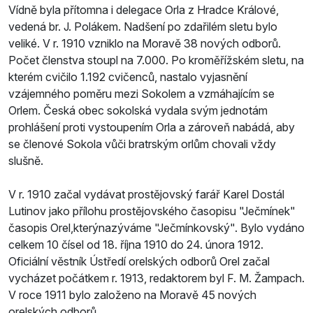
Vídně byla přítomna i delegace Orla z Hradce Králové,
vedená br. J. Polákem. Nadšení po zdařilém sletu bylo
veliké. V r. 1910 vzniklo na Moravě 38 nových odborů.
Počet členstva stoupl na 7.000. Po kroměřížském sletu, na
kterém cvičilo 1.192 cvičenců, nastalo vyjasnění
vzájemného poměru mezi Sokolem a vzmáhajícím se
Orlem. Česká obec sokolská vydala svým jednotám
prohlášení proti vystoupením Orla a zároveň nabádá, aby
se členové Sokola vůči bratrským orlům chovali vždy
slušně.
V r. 1910 začal vydávat prostějovský farář Karel Dostál
Lutinov jako přílohu prostějovského časopisu "Ječmínek"
časopis Orel,kterýnazýváme "Ječmínkovský". Bylo vydáno
celkem 10 čísel od 18. října 1910 do 24. února 1912.
Oficiální věstník Ústředí orelských odborů Orel začal
vycházet počátkem r. 1913, redaktorem byl F. M. Žampach.
V roce 1911 bylo založeno na Moravě 45 nových
orelských odborů.