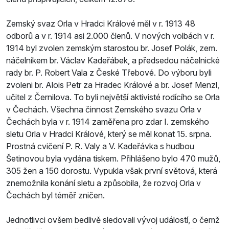
Zemský svaz Orla v Hradci Králové měl v r. 1913 48
odborů a v r. 1914 asi 2.000 členů. V nových volbách v r.
1914 byl zvolen zemským starostou br. Josef Polák, zem.
náčelníkem br. Václav Kadeřábek, a předsedou náčelnické
rady br. P. Robert Vala z České Třebové. Do výboru byli
zvoleni br. Alois Petr za Hradec Králové a br. Josef Menzl,
učitel z Černilova. To byli největší aktivisté rodícího se Orla
v Čechách. Všechna činnost Zemského svazu Orla v
Čechách byla v r. 1914 zaměřena pro zdar I. zemského
sletu Orla v Hradci Králové, který se měl konat 15. srpna.
Prostná cvičení P. R. Valy a V. Kadeřávka s hudbou
Šetinovou byla vydána tiskem. Přihlášeno bylo 470 mužů,
305 žen a 150 dorostu. Vypukla však první světová, která
znemožnila konání sletu a způsobila, že rozvoj Orla v
Čechách byl téměř zničen.
Jednotlivci ovšem bedlivě sledovali vývoj událostí, o čemž