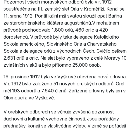
Pozornost všech moravských odborů byla v r. 1912
soustředěna na III. zemský slet Orla v Kroměříži. Konal se
11. srpna 1912. Pontifikální mši svatou sloužil opat Bařina
ze starobrněnského kláštera augustiniánů.V mohutném
průvodě pochodovalo 1.800 orlů, 460 orlic a 420
dorostenců. V průvodě byly také delegace Katolického
Sokola amerického, Slovinského Orla a Charvatského
Sokola a delegace orlů z východních Čech. Cvičilo celkem
2.631 orlů a orlic. Na slet bylo vypraveno z celé Moravy 10
zvláštních vlaků a bylo přítomno 25.000 osob.
19. prosince 1912 byla ve Vyškově otevřena nová orlovna.
V r. 1912 bylo založeno 51 nových orelských odborů. Orel
měl 193 odborů a 7.640 členů. Zařízené orlovny byly jen v
Olomouci a ve Vyškově.
V orelských odborech se věnuje zvýšená pozornost
duchovní a kulturně výchovné činnosti. Jsou pořádány
přednášky, konají se vlastivědné výlety. V zimě se pořádají