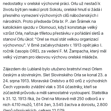
nedostatky v orelské výchovné práci. Orlu už nestačí k
životu býti jen reakcí proti Sokolu, orelské hnutí si žádá i
přesného vymezení výchovných cílů náboženských i
národních. Proto předseda Orla br. P. Jan Šrámek na
katolickém sjezdu v Olomouci, když konstatuje veliký
vzrůst Orla, nařizuje tříletou přestávku v pořádání sletů a
stanoví Orlu úkol: "Orel se musí stát velkou organizací
výchovnou". V Brně začalvycházetv r. 1913 opět jako I.
ročník časopis OREL za vedení F. M. Žampacha, který měl
velký význam pro ideovou výchovu orelské mládeže.
Zájezdem do Lublaně bylo utuženo bratrství mezi Orlem
českým a slovinským. Slet Slovinského Orla se konal 23. a
24. srpna 1913. Moravské Orelstvo a 60 orlů z východních
Čech vypravilo zvláštní vlak s 354 účastníky, kteří se
zúčastnili průvodu a měli samostatné vystoupení. Statistika
k 31. 12. 1913 říká, že Orel na Moravě měl 250 odborů a v
nich 4.110 mužů, 1.614 žen, 3.545 žactva a dorostu, 2.800
členů přispívajících, celkem 12.079.