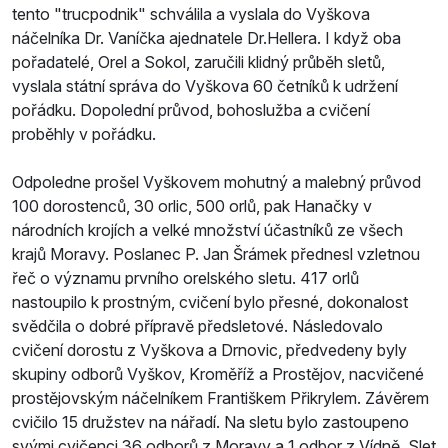
tento "trucpodnik" schválila a vyslala do Vyškova
náčelníka Dr. Vaníčka ajednatele Dr.Hellera. I když oba
pořadatelé, Orel a Sokol, zaručili klidný průběh sletů,
vyslala státní správa do Vyškova 60 četníků k udržení
pořádku. Dopolední průvod, bohoslužba a cvičení
proběhly v pořádku.
Odpoledne prošel Vyškovem mohutný a malebný průvod
100 dorostenců, 30 orlic, 500 orlů, pak Hanačky v
národních krojích a velké množství účastníků ze všech
krajů Moravy. Poslanec P. Jan Šrámek přednesl vzletnou
řeč o významu prvního orelského sletu. 417 orlů
nastoupilo k prostným, cvičení bylo přesné, dokonalost
svědčila o dobré přípravě předsletové. Následovalo
cvičení dorostu z Vyškova a Drnovic, předvedeny byly
skupiny odborů Vyškov, Kroměříž a Prostějov, nacvičené
prostějovským náčelníkem Františkem Přikrylem. Závěrem
cvičilo 15 družstev na nářadí. Na sletu bylo zastoupeno
svými cvičenci 36 odborů z Moravy a 1 odbor z Vídně. Slet