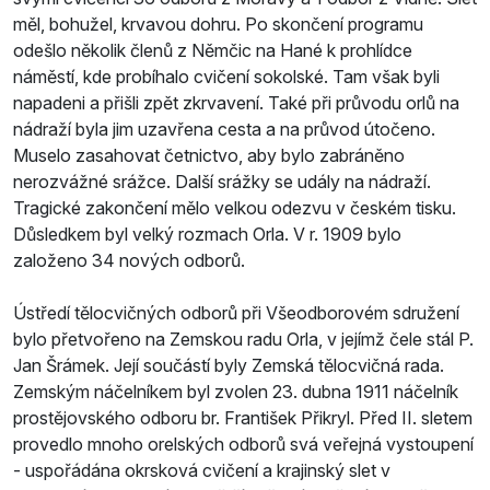
měl, bohužel, krvavou dohru. Po skončení programu
odešlo několik členů z Němčic na Hané k prohlídce
náměstí, kde probíhalo cvičení sokolské. Tam však byli
napadeni a přišli zpět zkrvavení. Také při průvodu orlů na
nádraží byla jim uzavřena cesta a na průvod útočeno.
Muselo zasahovat četnictvo, aby bylo zabráněno
nerozvážné srážce. Další srážky se udály na nádraží.
Tragické zakončení mělo velkou odezvu v českém tisku.
Důsledkem byl velký rozmach Orla. V r. 1909 bylo
založeno 34 nových odborů.
Ústředí tělocvičných odborů při Všeodborovém sdružení
bylo přetvořeno na Zemskou radu Orla, v jejímž čele stál P.
Jan Šrámek. Její součástí byly Zemská tělocvičná rada.
Zemským náčelníkem byl zvolen 23. dubna 1911 náčelník
prostějovského odboru br. František Přikryl. Před II. sletem
provedlo mnoho orelských odborů svá veřejná vystoupení
- uspořádána okrsková cvičení a krajinský slet v