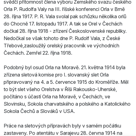
svědčí přítomnost člena výboru Zemského svazu českého
Orla P. Rudolfa Valy na III. říšské konferenci Orla v Brně
28. října 1917. P. R. Vala svolal pak schůzku několika orlů
do Chocně 17. listopadu 1917. A tak se Orel v Čechách
dočkal 28. října 1918 - zřízení Československé republiky.
Nedočkal se však tohoto dne P. Rudolf Vala, z České
Třebové,zasloužilý orelský pracovník ve východních
Čechách. Zemřel 22. října 1918.
Podobný byl osud Orla na Moravě. 21. května 1914 byla
zřízena sletová komise pro I. slovanský slet Orla
připravovaný na 4. a 5. července 1915 do Kroměříže. Měl
to být slet všeho Orelstva v Říši Rakousko-Uherské,
počítáno s účastí Orla na Moravě, v Čechách, ve
Slovinsku, Sokola charvatského a polského a Katolického
Sokola Čechů a Slováků v USA.
Práce na sletových přípravách byly v samém počátku
zastaveny. Po atentátu v Sarajevu 28. června 1914 na