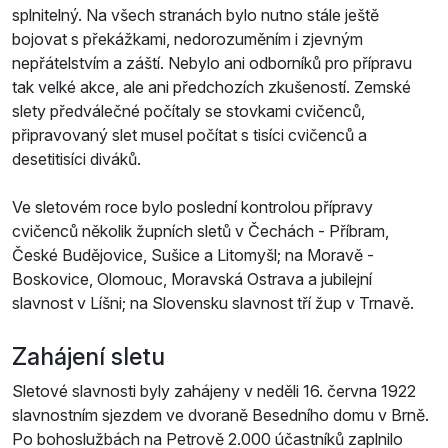
splnitelný. Na všech stranách bylo nutno stále ještě
bojovat s překážkami, nedorozuměním i zjevným
nepřátelstvím a záští. Nebylo ani odborníků pro přípravu
tak velké akce, ale ani předchozích zkušeností. Zemské
slety předválečné počítaly se stovkami cvičenců,
připravovaný slet musel počítat s tisíci cvičenců a
desetitisíci diváků.
Ve sletovém roce bylo poslední kontrolou přípravy
cvičenců několik župních sletů v Čechách - Příbram,
České Budějovice, Sušice a Litomyšl; na Moravě -
Boskovice, Olomouc, Moravská Ostrava a jubilejní
slavnost v Líšni; na Slovensku slavnost tří žup v Trnavě.
Zahájení sletu
Sletové slavnosti byly zahájeny v neděli 16. června 1922
slavnostním sjezdem ve dvoraně Besedního domu v Brně.
Po bohoslužbách na Petrově 2.000 účastníků zaplnilo