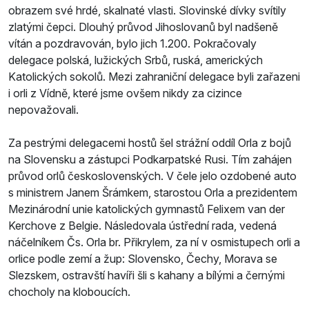
obrazem své hrdé, skalnaté vlasti. Slovinské dívky svítily
zlatými čepci. Dlouhý průvod Jihoslovanů byl nadšeně
vítán a pozdravován, bylo jich 1.200. Pokračovaly
delegace polská, lužických Srbů, ruská, amerických
Katolických sokolů. Mezi zahraniční delegace byli zařazeni
i orli z Vídně, které jsme ovšem nikdy za cizince
nepovažovali.
Za pestrými delegacemi hostů šel strážní oddíl Orla z bojů
na Slovensku a zástupci Podkarpatské Rusi. Tím zahájen
průvod orlů československých. V čele jelo ozdobené auto
s ministrem Janem Šrámkem, starostou Orla a prezidentem
Mezinárodní unie katolických gymnastů Felixem van der
Kerchove z Belgie. Následovala ústřední rada, vedená
náčelníkem Čs. Orla br. Přikrylem, za ní v osmistupech orli a
orlice podle zemí a žup: Slovensko, Čechy, Morava se
Slezskem, ostravští havíři šli s kahany a bílými a černými
chocholy na kloboucích.