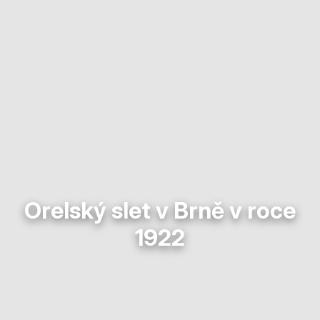
Orelský slet v Brně v roce
1922