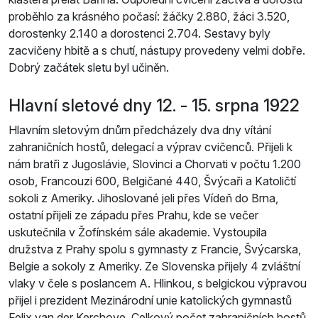
proběhlo za krásného počasí: žáčky 2.880, žáci 3.520,
dorostenky 2.140 a dorostenci 2.704. Sestavy byly
zacvičeny hbitě a s chutí, nástupy provedeny velmi dobře.
Dobrý začátek sletu byl učiněn.
Hlavní sletové dny 12. - 15. srpna 1922
Hlavním sletovým dnům předcházely dva dny vítání
zahraničních hostů, delegací a výprav cvičenců. Přijeli k
nám bratři z Jugoslávie, Slovinci a Chorvati v počtu 1.200
osob, Francouzi 600, Belgičané 440, Švýcaři a Katoličtí
sokoli z Ameriky. Jihoslované jeli přes Vídeň do Brna,
ostatní přijeli ze západu přes Prahu, kde se večer
uskutečnila v Žofínském sále akademie. Vystoupila
družstva z Prahy spolu s gymnasty z Francie, Švýcarska,
Belgie a sokoly z Ameriky. Ze Slovenska přijely 4 zvláštní
vlaky v čele s poslancem A. Hlinkou, s belgickou výpravou
přijel i prezident Mezinárodní unie katolických gymnastů
Felix van der Kerchove. Celkový počet zahraničních hostů