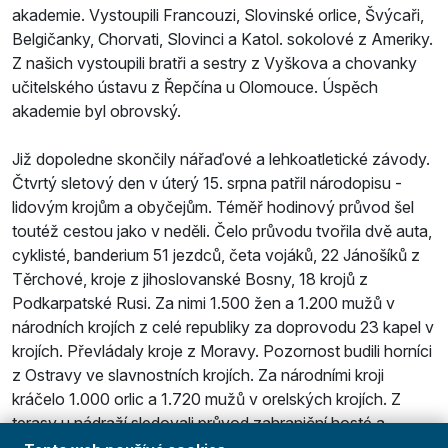
akademie. Vystoupili Francouzi, Slovinské orlice, Švýcaři,
Belgičanky, Chorvati, Slovinci a Katol. sokolové z Ameriky.
Z našich vystoupili bratři a sestry z Vyškova a chovanky
učitelského ústavu z Řepčína u Olomouce. Úspěch
akademie byl obrovský.
Již dopoledne skončily nářaďové a lehkoatletické závody.
Čtvrtý sletový den v úterý 15. srpna patřil národopisu -
lidovým krojům a obyčejům. Téměř hodinový průvod šel
toutéž cestou jako v neděli. Čelo průvodu tvořila dvě auta,
cyklisté, banderium 51 jezdců, četa vojáků, 22 Jánošíků z
Těrchové, kroje z jihoslovanské Bosny, 18 krojů z
Podkarpatské Rusi. Za nimi 1.500 žen a 1.200 mužů v
národních krojích z celé republiky za doprovodu 23 kapel v
krojích. Převládaly kroje z Moravy. Pozornost budili horníci
z Ostravy ve slavnostních krojích. Za národními kroji
kráčelo 1.000 orlic a 1.720 mužů v orelských krojích. Z
terasy u nádraží sledovali průvod zahraniční hosté a
hodnostáři s papežským nunciem Micarou a ministrem