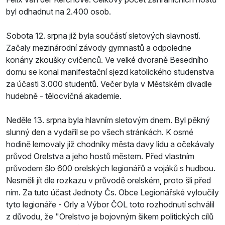
byl odhadnut na 2.400 osob.
Sobota 12. srpna již byla součástí sletových slavností.
Začaly mezinárodní závody gymnastů a odpoledne
konány zkoušky cvičenců. Ve velké dvoraně Besedního
domu se konal manifestační sjezd katolického studenstva
za účasti 3.000 studentů. Večer byla v Městském divadle
hudebně - tělocvičná akademie.
Neděle 13. srpna byla hlavním sletovým dnem. Byl pěkný
slunný den a vydařil se po všech stránkách. K osmé
hodině lemovaly již chodníky města davy lidu a očekávaly
průvod Orelstva a jeho hostů městem. Před vlastním
průvodem šlo 600 orelských legionářů a vojáků s hudbou.
Nesměli jít dle rozkazu v průvodě orelském, proto šli před
ním. Za tuto účast Jednoty Čs. Obce Legionářské vyloučily
tyto legionáře - Orly a Výbor ČOL toto rozhodnutí schválil
z důvodu, že "Orelstvo je bojovným šikem politických cílů