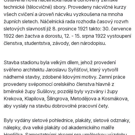
technické (tělocvičné) sbory. Provedeny nácvičné kurzy
všech cvičení a úroveň nácviku vyzkoušena na mnoha
župních sletech. Náčelnická rada rozhodla časový rozvrh
sletových slavností již 8. prosince 1921 takto: 30. července
1922 den žactva a dorostu, 12. - 15. srpna 1922 vystoupení
členstva, studentstva, závody, den národopisu.
Stavba stadionu byla velkým dílem, jehož provedení
svěřeno architektu Jaroslavu Syřišťovi, který vytvořil
nádherné stavby, zdobené lidovými motivy. Zemní práce
provedeny svépomocí orelského členstva hlavně z
brněnské župy Sušilovy, později byly vyzvány i župy
Krekova, Klapilova, Šilingrova, Metodějova a Kosmákova,
aby vyslaly na stavbu dobrovolné pracovní čety.
Byly vydány sletové pohlednice, plakáty, sletové odznaky,
nálepky, dva velké plakáty od akademického malíře
Hoplíčka. Samostatnými akcemi pro uměleckou výzdobu