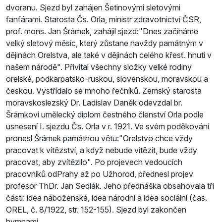
dvoranu. Sjezd byl zahájen Šetinovými sletovými
fanfárami. Starosta Čs. Orla, ministr zdravotnictví ČSR,
prof. mons. Jan Šrámek, zahájil sjezd:"Dnes začínáme
velký sletový měsíc, který zůstane navždy památným v
dějinách Orelstva, ale také v dějinách celého křesť. hnutí v
našem národě". Přivítal všechny složky velké rodiny
orelské, podkarpatsko-ruskou, slovenskou, moravskou a
českou. Vystřídalo se mnoho řečníků. Zemský starosta
moravskoslezský Dr. Ladislav Daněk odevzdal br.
Šrámkovi umělecký diplom čestného členství Orla podle
usnesení I. sjezdu Čs. Orla v r. 1921. Ve svém poděkování
pronesl Šrámek památnou větu:"Orelstvo chce vždy
pracovat k vítězství, a když nebude vítězit, bude vždy
pracovat, aby zvítězilo". Po projevech vedoucích
pracovníků odPrahy až po Užhorod, přednesl projev
profesor ThDr. Jan Sedlák. Jeho přednáška obsahovala tři
části: idea náboženská, idea národní a idea sociální (čas.
OREL, č. 8/1922, str. 152-155). Sjezd byl zakončen
hymnami.