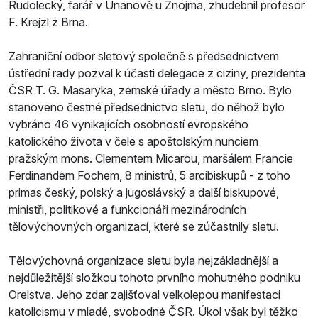
Rudolecký, farář v Únanově u Znojma, zhudebnil profesor
F. Krejzl z Brna.
Zahraniční odbor sletový společně s předsednictvem
ústřední rady pozval k účasti delegace z ciziny, prezidenta
ČSR T. G. Masaryka, zemské úřady a město Brno. Bylo
stanoveno čestné předsednictvo sletu, do něhož bylo
vybráno 46 vynikajících osobností evropského
katolického života v čele s apoštolským nunciem
pražským mons. Clementem Micarou, maršálem Francie
Ferdinandem Fochem, 8 ministrů, 5 arcibiskupů - z toho
primas český, polský a jugoslávský a další biskupové,
ministři, politikové a funkcionáři mezinárodních
tělovýchovných organizací, které se zúčastnily sletu.
Tělovýchovná organizace sletu byla nejzákladnější a
nejdůležitější složkou tohoto prvního mohutného podniku
Orelstva. Jeho zdar zajišťoval velkolepou manifestaci
katolicismu v mladé, svobodné ČSR. Úkol však byl těžko