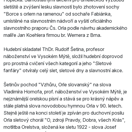
sletiště a zvýšení lesku slavností bylo zhotovení sochy
"Borce s orlem na ramenou" od sochaře Fabiánka,
umístěné na slavnostním nádvoří a vyšití oficiálního
slavnostního praporu Čs. Orla podle návrhu akademického
malíře Jan Koehlera firmou br. Wernera z Brna.
Hudební skladatel ThDr. Rudolf Šetina, profesor
náboženství ve Vysokém Mýtě, složil hudební doprovod
pro prostná cvičení všech kategorií a jeho "Sletové
fanfáry" otvíraly celý slet, sletové dny a slavnostní akce.
Šetinův pochod "Vzhůru, Orle slovanský" na slova
Vladimíra Hornofa, prof. náboženství ve Vysokém Mýtě, je
nejznámější orelskou písní a stává se pro krásný nápěv a
stále platná slova novodobou hymnou Orla v 90. letech.
Stejně ještě na konci století je zpíván pro duchovní posilu
Orla sletový chorál "O, zdroji Pravdy, Dobra, všech Krás",
motlitba Orelstva, složená ke sletu 1922 - slova Josef