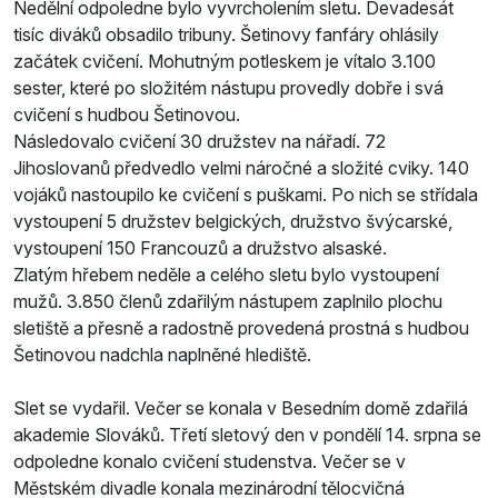
Nedělní odpoledne bylo vyvrcholením sletu. Devadesát
tisíc diváků obsadilo tribuny. Šetinovy fanfáry ohlásily
začátek cvičení. Mohutným potleskem je vítalo 3.100
sester, které po složitém nástupu provedly dobře i svá
cvičení s hudbou Šetinovou.
Následovalo cvičení 30 družstev na nářadí. 72
Jihoslovanů předvedlo velmi náročné a složité cviky. 140
vojáků nastoupilo ke cvičení s puškami. Po nich se střídala
vystoupení 5 družstev belgických, družstvo švýcarské,
vystoupení 150 Francouzů a družstvo alsaské.
Zlatým hřebem neděle a celého sletu bylo vystoupení
mužů. 3.850 členů zdařilým nástupem zaplnilo plochu
sletiště a přesně a radostně provedená prostná s hudbou
Šetinovou nadchla naplněné hlediště.
Slet se vydařil. Večer se konala v Besedním domě zdařilá
akademie Slováků. Třetí sletový den v pondělí 14. srpna se
odpoledne konalo cvičení studenstva. Večer se v
Městském divadle konala mezinárodní tělocvičná