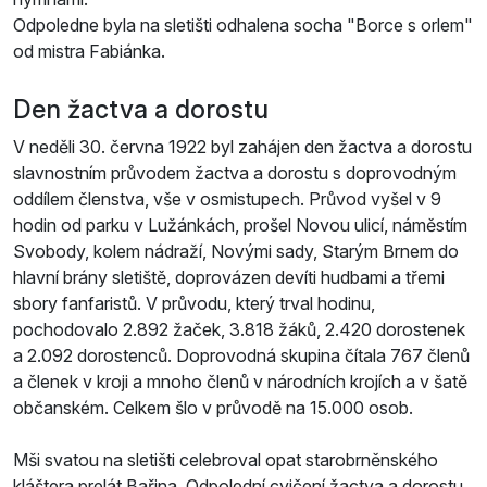
Odpoledne byla na sletišti odhalena socha "Borce s orlem"
od mistra Fabiánka.
Den žactva a dorostu
V neděli 30. června 1922 byl zahájen den žactva a dorostu
slavnostním průvodem žactva a dorostu s doprovodným
oddílem členstva, vše v osmistupech. Průvod vyšel v 9
hodin od parku v Lužánkách, prošel Novou ulicí, náměstím
Svobody, kolem nádraží, Novými sady, Starým Brnem do
hlavní brány sletiště, doprovázen devíti hudbami a třemi
sbory fanfaristů. V průvodu, který trval hodinu,
pochodovalo 2.892 žaček, 3.818 žáků, 2.420 dorostenek
a 2.092 dorostenců. Doprovodná skupina čítala 767 členů
a členek v kroji a mnoho členů v národních krojích a v šatě
občanském. Celkem šlo v průvodě na 15.000 osob.
Mši svatou na sletišti celebroval opat starobrněnského
kláštera prelát Bařina. Odpolední cvičení žactva a dorostu