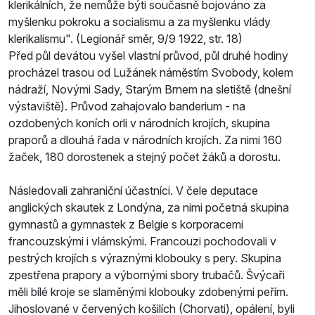
klerikálních, že nemůže býti současně bojováno za
myšlenku pokroku a socialismu a za myšlenku vlády
klerikalismu". (Legionář směr, 9/9 1922, str. 18)
Před půl devátou vyšel vlastní průvod, půl druhé hodiny
procházel trasou od Lužánek náměstím Svobody, kolem
nádraží, Novými Sady, Starým Brnem na sletiště (dnešní
výstaviště). Průvod zahajovalo banderium - na
ozdobených koních orli v národních krojích, skupina
praporů a dlouhá řada v národních krojích. Za nimi 160
žaček, 180 dorostenek a stejný počet žáků a dorostu.
Následovali zahraniční účastníci. V čele deputace
anglických skautek z Londýna, za nimi početná skupina
gymnastů a gymnastek z Belgie s korporacemi
francouzskými i vlámskými. Francouzi pochodovali v
pestrých krojích s výraznými klobouky s pery. Skupina
zpestřena prapory a výbornými sbory trubačů. Švýcaři
měli bílé kroje se slaměnými klobouky zdobenými peřím.
Jihoslované v červených košilích (Chorvati), opálení, byli