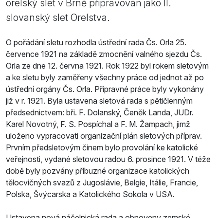
orelský slet v Brně připravován jako II.
slovanský slet Orelstva.
O pořádání sletu rozhodla ústřední rada Čs. Orla 25.
července 1921 na základě zmocnění valného sjezdu Čs.
Orla ze dne 12. června 1921. Rok 1922 byl rokem sletovým
a ke sletu byly zaměřeny všechny práce od jednot až po
ústřední orgány Čs. Orla. Přípravné práce byly vykonány
již v r. 1921. Byla ustavena sletová rada s pětičlenným
předsednictvem: bři. F. Dolanský, Čeněk Landa, JUDr.
Karel Novotný, F. S. Pospíchal a F. M. Žampach, jimž
uloženo vypracovati organizační plán sletových příprav.
Prvním předsletovým činem bylo provolání ke katolické
veřejnosti, vydané sletovou radou 6. prosince 1921. V téže
době byly pozvány příbuzné organizace katolických
tělocvičných svazů z Jugoslávie, Belgie, Itálie, Francie,
Polska, Švýcarska a Katolického Sokola v USA.
Ustavena nová náčelnická rada a obnoveny zemské