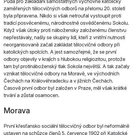
Půda pro zakládání samostatných výchovně katolicky
zaměřených tělocvičných odborů na přelomu 20. století
byla připravena. Nikdo si však netroufal vystoupit proti
tradicí posvěcenému, národnostně osvědčenému Sokolu.
Když však útoky proti nábožensky založenému členstvu
nepřestávaly, našly se skupiny lidí, kteří z vnitřní nutnosti
neorganisovaně začali zakládat tělocvičné odbory při
katolických spolcích. A jest samozřejmé, že se první
odbory objevily v krajích s hlubokou religiozitou, protože
tam byl protináboženský tlak Sokola největší. A tak začaly
vznikat tělocvičné odbory na Moravě, ve východních
Čechách na Královéhradecku a v jižních Čechách.
Časově první odbor byl založen v Praze, měl však krátké
trvání a zůstal osamocen.
Morava
První křesťansko sociální tělocvičný odbor byl neformálně
ustaven na schůzce členů 5. července 1902 při Katolické