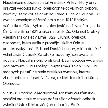
Náčelníkem odboru se stal František Přikryl, který brzy
převzal vedoucí funkci orelských tělocvičných odborů,
když byl zemskou tělocvičnou radou Orla 23. dubna 1911
zvolen zemským náčelníkem a od r. 1912 říšským
náčelníkem Orla. Byl jím zvolen ještě na 1. valném sjezdu
Čs. Orla v Brně 1921 a jako náčelník Čs. Orla řídil Orelský
všeslovanský slet v Brně 1922. Druhou orelskou
osobností, která vyšla z prostějovského Orla je
prostějovský farář P. Karel Dostál Lutinov, v této době již
velmi známý básník Katolické moderny, spisovatel a
novinář. Napsal mnoho orelských básní později vydaných
pod názvem "Orlí fanfáry". Nejznámějšíznich "Hoj, Orli
mocných perutí" se stala orelskou hymnou, kterou
zhudebnil mistr Josef Nešvera, ředitel dómského kůru v
Olomouci.
V r. 1909 utvořilo Všeodborové sdružení křesťansko-
sociální pro stále rostoucí počet tělocvičných odborů
zvláštní Ústředí tělocvičných odborů v Brně.