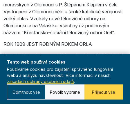
moravských v Olomouci s P. Štěpánem Klapilem v čele.
Vystoupení v Olomouci mělo u široké katolické veřejnosti
veliký ohlas. Vznikaly nové tělocvičné odbory na
Olomoucku a na Valašsku, všechny už pod novým
názvem "Křesťansko-sociální tělocvičný odbor Orel".
ROK 1909 JEST RODNÝM ROKEM ORLA
V r. 1909 byl založen Orel v Uherském Hradišti, Holešově,
Tento web používá cookies
u Olomouce v Hejčíně a Bohuňovicích, na Valašsku ve
Valašském Meziříčí, na Vsetíně, ve Vizovicích a Val.
Používáme cookies pro zajištění správného fungování
webu a analýzu návštěvnosti. Více informací v našich
Kloboukách, na Lašsku ve Frýdlantě a v Novém Jičíně. V r.
zásadách ochrany osobních údajů
.
1909 bylo na Moravě založeno 34 křesťansko-sociálních
tělocvičných odborů "Orel". Orelské ústředí tělocvičných
Odmítnout vše
Povolit vybrané
Přijmout vše
odborů v Brně rozhodlo uspořádat první zemský slet ve
Vyškově v r. 1909.
Organizace