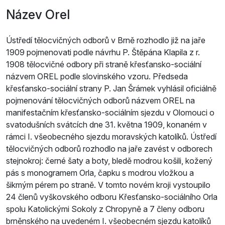
Název Orel
Ústředí tělocvičných odborů v Brně rozhodlo již na jaře
1909 pojmenovati podle návrhu P. Štěpána Klapila z r.
1908 tělocvičné odbory při straně křesťansko-sociální
názvem OREL podle slovinského vzoru. Předseda
křesťansko-sociální strany P. Jan Šrámek vyhlásil oficiálně
pojmenování tělocvičných odborů názvem OREL na
manifestačním křesťansko-sociálním sjezdu v Olomouci o
svatodušních svátcích dne 31. května 1909, konaném v
rámci I. všeobecného sjezdu moravských katolíků. Ústředí
tělocvičných odborů rozhodlo na jaře zavést v odborech
stejnokroj: černé šaty a boty, bledě modrou košili, kožený
pás s monogramem Orla, čapku s modrou vložkou a
šikmým pérem po straně. V tomto novém kroji vystoupilo
24 členů vyškovského odboru Křesťansko-sociálního Orla
spolu Katolickými Sokoly z Chropyně a 7 členy odboru
brněnského na uvedeném I. všeobecném sjezdu katolíků