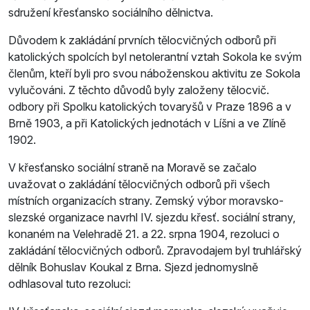
sdružení křesťansko sociálního dělnictva.
Důvodem k zakládání prvních tělocvičných odborů při
katolických spolcích byl netolerantní vztah Sokola ke svým
členům, kteří byli pro svou náboženskou aktivitu ze Sokola
vylučováni. Z těchto důvodů byly založeny tělocvič.
odbory při Spolku katolických tovaryšů v Praze 1896 a v
Brně 1903, a při Katolických jednotách v Líšni a ve Zlíně
1902.
V křesťansko sociální straně na Moravě se začalo
uvažovat o zakládání tělocvičných odborů při všech
místních organizacích strany. Zemský výbor moravsko-
slezské organizace navrhl IV. sjezdu křesť. sociální strany,
konaném na Velehradě 21. a 22. srpna 1904, rezoluci o
zakládání tělocvičných odborů. Zpravodajem byl truhlářský
dělník Bohuslav Koukal z Brna. Sjezd jednomyslně
odhlasoval tuto rezoluci: