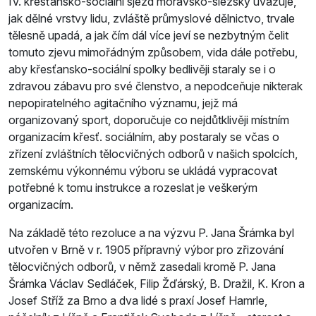
IV. křesťansko-sociální sjezd moravsko-slezský uvažuje,
jak dělné vrstvy lidu, zvláště průmyslové dělnictvo, trvale
tělesně upadá, a jak čím dál více jeví se nezbytným čelit
tomuto zjevu mimořádným způsobem, vida dále potřebu,
aby křesťansko-sociální spolky bedlivěji staraly se i o
zdravou zábavu pro své členstvo, a nepodceňuje nikterak
nepopiratelného agitačního významu, jejž má
organizovaný sport, doporučuje co nejdůtklivěji místním
organizacím křesť. sociálním, aby postaraly se včas o
zřízení zvláštních tělocvičných odborů v našich spolcích,
zemskému výkonnému výboru se ukládá vypracovat
potřebné k tomu instrukce a rozeslat je veškerým
organizacím.
Na základě této rezoluce a na výzvu P. Jana Šrámka byl
utvořen v Brně v r. 1905 přípravný výbor pro zřizování
tělocvičných odborů, v němž zasedali kromě P. Jana
Šrámka Václav Sedláček, Filip Žďárský, B. Dražil, K. Kron a
Josef Stříž za Brno a dva lidé s praxí Josef Hamrle,