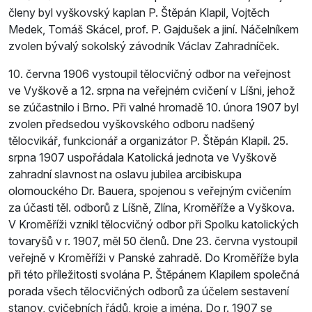
členy byl vyškovský kaplan P. Štěpán Klapil, Vojtěch
Medek, Tomáš Skácel, prof. P. Gajdušek a jiní. Náčelníkem
zvolen bývalý sokolský závodník Václav Zahradníček.
10. června 1906 vystoupil tělocvičný odbor na veřejnost
ve Vyškově a 12. srpna na veřejném cvičení v Líšni, jehož
se zúčastnilo i Brno. Při valné hromadě 10. února 1907 byl
zvolen předsedou vyškovského odboru nadšený
tělocvikář, funkcionář a organizátor P. Štěpán Klapil. 25.
srpna 1907 uspořádala Katolická jednota ve Vyškově
zahradní slavnost na oslavu jubilea arcibiskupa
olomouckého Dr. Bauera, spojenou s veřejným cvičením
za účasti těl. odborů z Líšně, Zlína, Kroměříže a Vyškova.
V Kroměříži vznikl tělocvičný odbor při Spolku katolických
tovaryšů v r. 1907, měl 50 členů. Dne 23. června vystoupil
veřejně v Kroměříži v Panské zahradě. Do Kroměříže byla
při této příležitosti svolána P. Štěpánem Klapilem společná
porada všech tělocvičných odborů za účelem sestavení
stanov, cvičebních řádů, kroje a jména. Do r. 1907 se