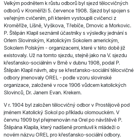
Velkým podnětem k růstu odborů byl sjezd tělocvičných
odborů v Kroměříži 5. července 1908. Sjezd byl spojen s
veřejným cvičením, při kterém vystoupili cvičenci z
Kroměříže, Líšně, Vyškova, Třebíče, Drnovic a Morkovic.
P. Štěpán Klapil seznámil účastníky s výsledky jednání s
Orlem Slovinským, Katolickým Sokolem americkým,
Sokolem Polským - organizacemi, které v této době již
existovaly. Už na tomto sjezdu, stejně jako na V. sjezdu
křesťansko-sociálním v Brně v dubnu 1908, podal P.
Štěpán Klapil návrh, aby se křesťansko-sociální tělocvičné
odbory jmenovaly OREL - podle vzoru slovinské
organizace, založené v roce 1906 vůdcem katolických
Slovinců, Dr. Janem Evan. Krekem.
V r. 1904 byl založen tělocvičný odbor v Prostějově pod
jménem Katolický Sokol po příkladu olomouckém. V
červnu 1909 byl přejmenován na Orel po návštěvě P.
Štěpána Klapila, který nadšeně promluvil k mládeži o
novém názvu OREL pro křesťansko-sociální odbory.