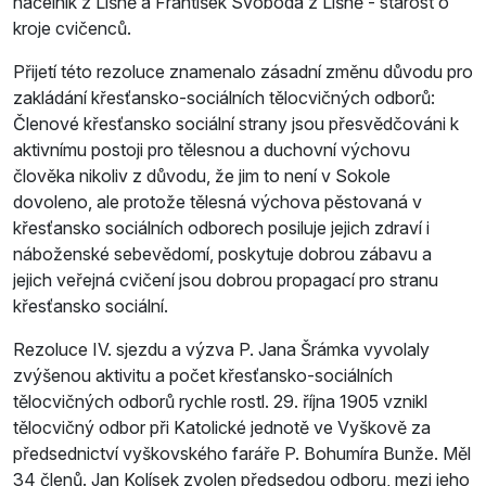
náčelník z Líšně a František Svoboda z Líšně - starost o
kroje cvičenců.
Přijetí této rezoluce znamenalo zásadní změnu důvodu pro
zakládání křesťansko-sociálních tělocvičných odborů:
Členové křesťansko sociální strany jsou přesvědčováni k
aktivnímu postoji pro tělesnou a duchovní výchovu
člověka nikoliv z důvodu, že jim to není v Sokole
dovoleno, ale protože tělesná výchova pěstovaná v
křesťansko sociálních odborech posiluje jejich zdraví i
náboženské sebevědomí, poskytuje dobrou zábavu a
jejich veřejná cvičení jsou dobrou propagací pro stranu
křesťansko sociální.
Rezoluce IV. sjezdu a výzva P. Jana Šrámka vyvolaly
zvýšenou aktivitu a počet křesťansko-sociálních
tělocvičných odborů rychle rostl. 29. října 1905 vznikl
tělocvičný odbor při Katolické jednotě ve Vyškově za
předsednictví vyškovského faráře P. Bohumíra Bunže. Měl
34 členů. Jan Kolísek zvolen předsedou odboru, mezi jeho