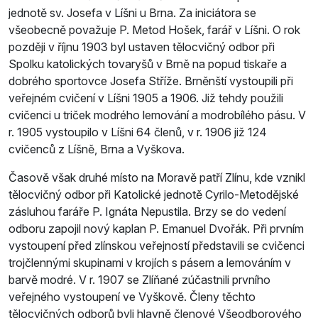
jednotě sv. Josefa v Líšni u Brna. Za iniciátora se
všeobecně považuje P. Metod Hošek, farář v Líšni. O rok
později v říjnu 1903 byl ustaven tělocvičný odbor při
Spolku katolických tovaryšů v Brně na popud tiskaře a
dobrého sportovce Josefa Stříže. Brněnští vystoupili při
veřejném cvičení v Líšni 1905 a 1906. Již tehdy použili
cvičenci u triček modrého lemování a modrobílého pásu. V
r. 1905 vystoupilo v Líšni 64 členů, v r. 1906 již 124
cvičenců z Líšně, Brna a Vyškova.
Časově však druhé místo na Moravě patří Zlínu, kde vznikl
tělocvičný odbor při Katolické jednotě Cyrilo-Metodějské
zásluhou faráře P. Ignáta Nepustila. Brzy se do vedení
odboru zapojil nový kaplan P. Emanuel Dvořák. Při prvním
vystoupení před zlínskou veřejností představili se cvičenci
trojčlennými skupinami v krojích s pásem a lemováním v
barvě modré. V r. 1907 se Zlíňané zúčastnili prvního
veřejného vystoupení ve Vyškově. Členy těchto
tělocvičných odborů byli hlavně členové Všeodborového