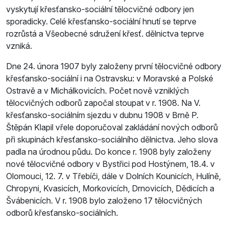
vyskytují křesťansko-sociální tělocvičné odbory jen
sporadicky. Celé křesťansko-sociální hnutí se teprve
rozrůstá a Všeobecné sdružení křesť. dělnictva teprve
vzniká.
Dne 24. února 1907 byly založeny první tělocvičné odbory
křesťansko-sociální i na Ostravsku: v Moravské a Polské
Ostravě a v Michálkovicích. Počet nově vzniklých
tělocvičných odborů započal stoupat v r. 1908. Na V.
křesťansko-sociálním sjezdu v dubnu 1908 v Brně P.
Štěpán Klapil vřele doporučoval zakládání nových odborů
při skupinách křesťansko-sociálního dělnictva. Jeho slova
padla na úrodnou půdu. Do konce r. 1908 byly založeny
nové tělocvičné odbory v Bystřici pod Hostýnem, 18.4. v
Olomouci, 12. 7. v Třebíči, dále v Dolních Kounicích, Hulíně,
Chropyni, Kvasicích, Morkovicích, Drnovicích, Dědicích a
Švábenicích. V r. 1908 bylo založeno 17 tělocvičných
odborů křesťansko-sociálních.