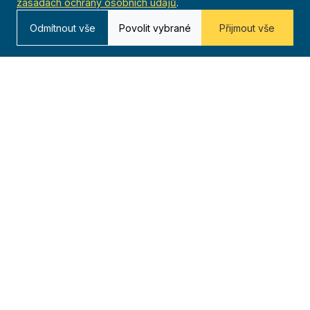
zásadách ochrany osobních údajů
.
Odmítnout vše
Povolit vybrané
Přijmout vše
2005/11
Stáhnout
PDF
2005/10
Stáhnout
PDF
2005/09
Stáhnout
PDF