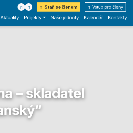
Staň se členem
Vstup pro členy
Aktuality
Projekty
Naše jednoty
Kalendář
Kontakty
na – skladatel
anský“