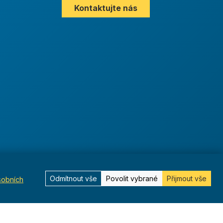
Kontaktujte nás
Odmítnout vše
Povolit vybrané
Přijmout vše
sobních