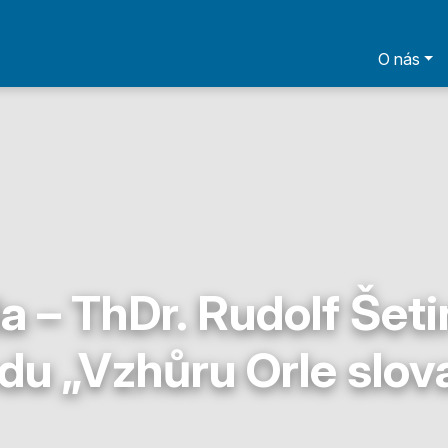
O nás
 – ThDr. Rudolf Šeti
du „Vzhůru Orle slov