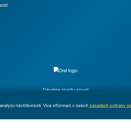
nost
Dáváme sportu smysl
nalýzu návštěvnosti. Více informací v našich
zásadách ochrany o