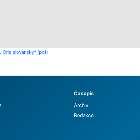
u Orle slovanský“ (pdf)
Časopis
a
Archiv
Redakce