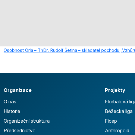
Osobnost Orla – ThDr. Rudolf Šetina – skladatel pochodu „Vzhůr
Organizace
Projekty
O nás
Florbalová lig
Historie
Běžecká liga
Organizační struktura
Ficep
Předsednictvo
Anthropoid