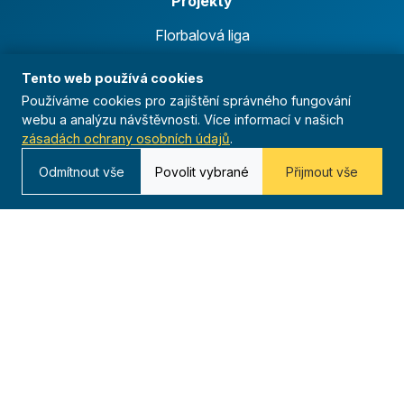
Projekty
Florbalová liga
Běžecká liga
Tento web používá cookies
Ficep
Používáme cookies pro zajištění správného fungování
webu a analýzu návštěvnosti. Více informací v našich
Anthropoid
zásadách ochrany osobních údajů
.
Celoroční činnost
Odmítnout vše
Povolit vybrané
Přijmout vše
Výsledky
Časopis
Archiv
Redakce
Kontakt
Kurská 792/3,