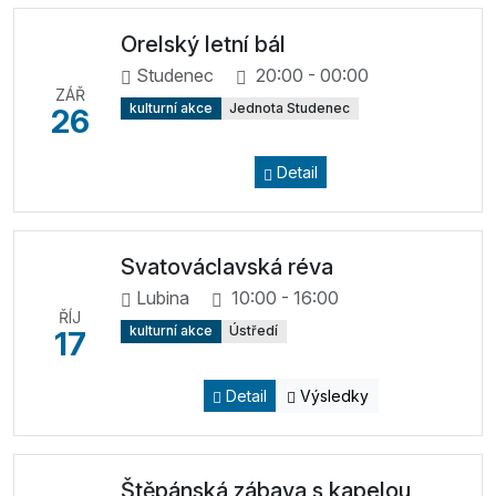
Orelský letní bál
Studenec
20:00 - 00:00
ZÁŘ
kulturní akce
Jednota Studenec
26
Detail
Svatováclavská réva
Lubina
10:00 - 16:00
ŘÍJ
kulturní akce
Ústředí
17
Detail
Výsledky
Štěpánská zábava s kapelou