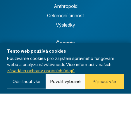
Anthropoid
Celoroční činnost
Výsledky
Časopis
Tento web používá cookies
Archiv
Používáme cookies pro zajištění správného fungování
Redakce
webu a analýzu návštěvnosti. Více informací v našich
zásadách ochrany osobních údajů
.
Kontakt
Odmítnout vše
Povolit vybrané
Přijmout vše
Kurská 792/3,
625 00 Brno
IČO 00544833
ustredi@orel.cz
Kontaktujte nás