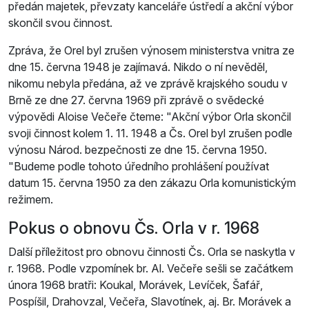
předán majetek, převzaty kanceláře ústředí a akční výbor
skončil svou činnost.
Zpráva, že Orel byl zrušen výnosem ministerstva vnitra ze
dne 15. června 1948 je zajímavá. Nikdo o ní nevěděl,
nikomu nebyla předána, až ve zprávě krajského soudu v
Brně ze dne 27. června 1969 při zprávě o svědecké
výpovědi Aloise Večeře čteme:
Akční výbor Orla skončil
svoji činnost kolem 1. 11. 1948 a Čs. Orel byl zrušen podle
výnosu Národ. bezpečnosti ze dne 15. června 1950.
Budeme podle tohoto úředního prohlášení používat
datum 15. června 1950 za den zákazu Orla komunistickým
režimem.
Pokus o obnovu Čs. Orla v r. 1968
Další příležitost pro obnovu činnosti Čs. Orla se naskytla v
r. 1968. Podle vzpomínek br. Al. Večeře sešli se začátkem
února 1968 bratři: Koukal, Morávek, Levíček, Šafář,
Pospíšil, Drahovzal, Večeřa, Slavotínek, aj. Br. Morávek a