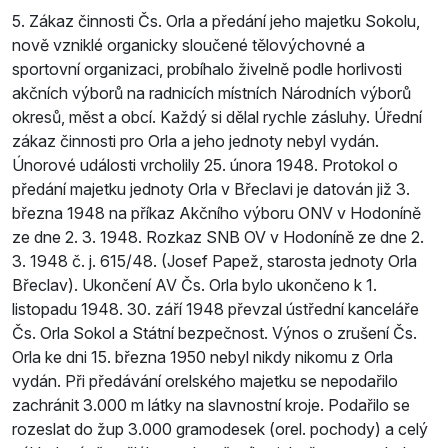
5. Zákaz činnosti Čs. Orla a předání jeho majetku Sokolu,
nově vzniklé organicky sloučené tělovýchovné a
sportovní organizaci, probíhalo živelně podle horlivosti
akčních výborů na radnicích místních Národních výborů
okresů, měst a obcí. Každý si dělal rychle zásluhy. Úřední
zákaz činnosti pro Orla a jeho jednoty nebyl vydán.
Únorové události vrcholily 25. února 1948. Protokol o
předání majetku jednoty Orla v Břeclavi je datován již 3.
března 1948 na příkaz Akčního výboru ONV v Hodoníně
ze dne 2. 3. 1948. Rozkaz SNB OV v Hodoníně ze dne 2.
3. 1948 č. j. 615/48. (Josef Papež, starosta jednoty Orla
Břeclav). Ukončení AV Čs. Orla bylo ukončeno k 1.
listopadu 1948. 30. září 1948 převzal ústřední kanceláře
Čs. Orla Sokol a Státní bezpečnost. Výnos o zrušení Čs.
Orla ke dni 15. března 1950 nebyl nikdy nikomu z Orla
vydán. Při předávání orelského majetku se nepodařilo
zachránit 3.000 m látky na slavnostní kroje. Podařilo se
rozeslat do žup 3.000 gramodesek (orel. pochody) a celý