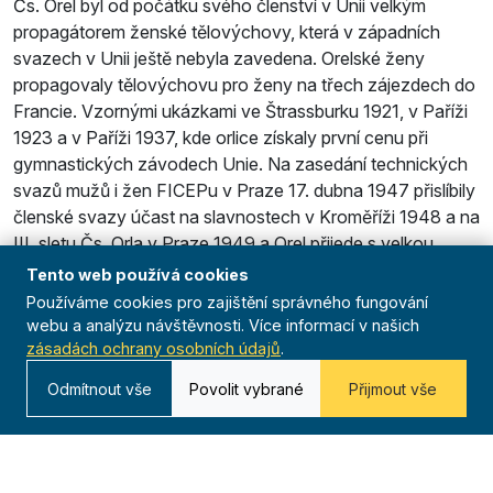
Čs. Orel byl od počátku svého členství v Unii velkým
propagátorem ženské tělovýchovy, která v západních
svazech v Unii ještě nebyla zavedena. Orelské ženy
propagovaly tělovýchovu pro ženy na třech zájezdech do
Francie. Vzornými ukázkami ve Štrassburku 1921, v Paříži
1923 a v Paříži 1937, kde orlice získaly první cenu při
gymnastických závodech Unie. Na zasedání technických
svazů mužů i žen FICEPu v Praze 17. dubna 1947 přislíbily
členské svazy účast na slavnostech v Kroměříži 1948 a na
III. sletu Čs. Orla v Praze 1949 a Orel přijede s velkou
výpravou na celostátní slavnosti francouzské federace v r.
Tento web používá cookies
1948 do Paříže.
Používáme cookies pro zajištění správného fungování
webu a analýzu návštěvnosti. Více informací v našich
Perspektivy nové poválečné spolupráce v rámci FICEPu
zásadách ochrany osobních údajů
.
byly velkou posilou pro aktivitu Čs. Orla v době jeho
Odmítnout vše
Povolit vybrané
Přijmout vše
obnovy a slibovaly pokrok v mezinárodních vztazích mezi
členy Federace.
Únorem 1948, komunistickým převzetím moci v
Československé republice a zákazem činnosti Čs. Orla