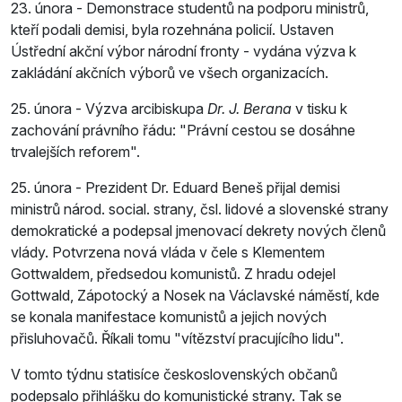
23. února - Demonstrace studentů na podporu ministrů,
kteří podali demisi, byla rozehnána policií. Ustaven
Ústřední akční výbor národní fronty - vydána výzva k
zakládání akčních výborů ve všech organizacích.
25. února - Výzva arcibiskupa
Dr. J. Berana
v tisku k
zachování právního řádu:
Právní cestou se dosáhne
trvalejších reforem
.
25. února - Prezident Dr. Eduard Beneš přijal demisi
ministrů národ. social. strany, čsl. lidové a slovenské strany
demokratické a podepsal jmenovací dekrety nových členů
vlády. Potvrzena nová vláda v čele s Klementem
Gottwaldem, předsedou komunistů. Z hradu odejel
Gottwald, Zápotocký a Nosek na Václavské náměstí, kde
se konala manifestace komunistů a jejich nových
přisluhovačů. Říkali tomu "vítězství pracujícího lidu".
V tomto týdnu statisíce československých občanů
podepsalo přihlášku do komunistické strany. Tak se