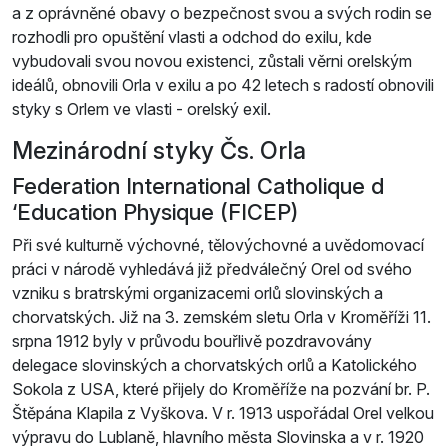
a z oprávněné obavy o bezpečnost svou a svých rodin se
rozhodli pro opuštění vlasti a odchod do exilu, kde
vybudovali svou novou existenci, zůstali věrni orelským
ideálů, obnovili Orla v exilu a po 42 letech s radostí obnovili
styky s Orlem ve vlasti - orelský exil.
Mezinárodní styky Čs. Orla
Federation International Catholique d
‘Education Physique (FICEP)
Při své kulturně výchovné, tělovýchovné a uvědomovací
práci v národě vyhledává již předválečný Orel od svého
vzniku s bratrskými organizacemi orlů slovinských a
chorvatských. Již na 3. zemském sletu Orla v Kroměříži 11.
srpna 1912 byly v průvodu bouřlivě pozdravovány
delegace slovinských a chorvatských orlů a Katolického
Sokola z USA, které přijely do Kroměříže na pozvání br. P.
Štěpána Klapila z Vyškova. V r. 1913 uspořádal Orel velkou
výpravu do Lublaně, hlavního města Slovinska a v r. 1920