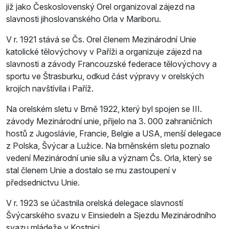
již jako Československý Orel organizoval zájezd na
slavnosti jihoslovanského Orla v Mariboru.
V r. 1921 stává se Čs. Orel členem Mezinárodní Unie
katolické tělovýchovy v Paříži a organizuje zájezd na
slavnosti a závody Francouzské federace tělovýchovy a
sportu ve Štrasburku, odkud část výpravy v orelských
krojích navštívila i Paříž.
Na orelském sletu v Brně 1922, který byl spojen se III.
závody Mezinárodní unie, přijelo na 3. 000 zahraničních
hostů z Jugoslávie, Francie, Belgie a USA, menší delegace
z Polska, Švýcar a Lužice. Na brněnském sletu poznalo
vedení Mezinárodní unie sílu a význam Čs. Orla, který se
stal členem Unie a dostalo se mu zastoupení v
předsednictvu Unie.
V r. 1923 se účastnila orelská delegace slavností
Švýcarského svazu v Einsiedeln a Sjezdu Mezinárodního
svazu mládeže v Kostnici.