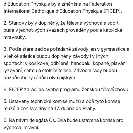
d’Education Physique byla změněna na Federation
International Catholique d’Education Physique (FICEP).
2. Stanovy byly doplněny, že tělesná výchova a sport
bude v jednotlivých svazech prováděny podle katolické
mravouky.
3. Podle staré tradice pořádané závody jen v gymnastice a
v lehké atletice budou doplněny závody i v jiných
sportech: v košíkové, odbíjené, handbalu, kopané, plavání,
lyžování, šermu a stolním tenise. Závodní řady budou
přizpůsobeny řádům olympijským.
4. FICEP zařadí do svého programu ženskou tělovýchovu.
5. Ustaveny technické komise mužů a obě tyto komise
mužů a žen svolány na 17. dubna do Prahy.
6. Na návrh delegáta Čs. Orla bude ustavena komise pro
výchovu mravní.