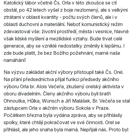
Katolický tábor včetně Čs. Orla v této zkoušce se ctí
obstál, po 42 letech vyšel z boje nezlomený, ale s velkými
ztrátami v oblasti kvantity - počtu svých členů, ale i v
oblasti duchovní a materiální. Neboť komunistický režim
zdevastoval vše: životní prostředí, města i vesnice, hlavně
však lidské myšlení a mezilidské vztahy. Bude trvat celé
generace, aby se vzniklé nedostatky změnily k lepšímu. I
zde bude platit, že bez Božího požehnání, marné naše
namáhání!
Na výzvu zakládat akční výbory přistoupil také Čs. Orel.
Na přání předsednictva přijal funkci předsedy akčního
výboru Orla br. Alois Večeřa, zkušený orelský aktivista v
oboru divadelním. Členy akčního výboru byli bratři
Ohnoutka, Hůlka, Wünsch a Jiří Malášek. Br. Večeřa se stal
zástupcem Orla v akčním výboru Sokola v Praze.
Počátkem března byla vydána zpráva, aby se přihlásily
spolky, které chtějí pokračovat ve své činnosti. Orel se
přihlásil, ale jeho snaha byla marná. Nepřijali nás. Proto byl