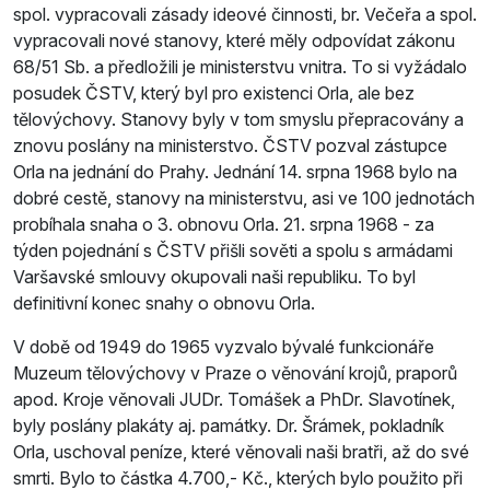
spol. vypracovali zásady ideové činnosti, br. Večeřa a spol.
vypracovali nové stanovy, které měly odpovídat zákonu
68/51 Sb. a předložili je ministerstvu vnitra. To si vyžádalo
posudek ČSTV, který byl pro existenci Orla, ale bez
tělovýchovy. Stanovy byly v tom smyslu přepracovány a
znovu poslány na ministerstvo. ČSTV pozval zástupce
Orla na jednání do Prahy. Jednání 14. srpna 1968 bylo na
dobré cestě, stanovy na ministerstvu, asi ve 100 jednotách
probíhala snaha o 3. obnovu Orla. 21. srpna 1968 - za
týden pojednání s ČSTV přišli sověti a spolu s armádami
Varšavské smlouvy okupovali naši republiku. To byl
definitivní konec snahy o obnovu Orla.
V době od 1949 do 1965 vyzvalo bývalé funkcionáře
Muzeum tělovýchovy v Praze o věnování krojů, praporů
apod. Kroje věnovali JUDr. Tomášek a PhDr. Slavotínek,
byly poslány plakáty aj. památky. Dr. Šrámek, pokladník
Orla, uschoval peníze, které věnovali naši bratři, až do své
smrti. Bylo to částka 4.700,- Kč., kterých bylo použito při