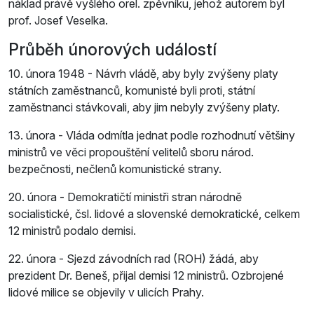
náklad právě vyšlého orel. zpěvníku, jehož autorem byl
prof. Josef Veselka.
Průběh únorových událostí
10. února 1948 - Návrh vládě, aby byly zvýšeny platy
státních zaměstnanců, komunisté byli proti, státní
zaměstnanci stávkovali, aby jim nebyly zvýšeny platy.
13. února - Vláda odmítla jednat podle rozhodnutí většiny
ministrů ve věci propouštění velitelů sboru národ.
bezpečnosti, nečlenů komunistické strany.
20. února - Demokratičtí ministři stran národně
socialistické, čsl. lidové a slovenské demokratické, celkem
12 ministrů podalo demisi.
22. února - Sjezd závodních rad (ROH) žádá, aby
prezident Dr. Beneš, přijal demisi 12 ministrů. Ozbrojené
lidové milice se objevily v ulicích Prahy.