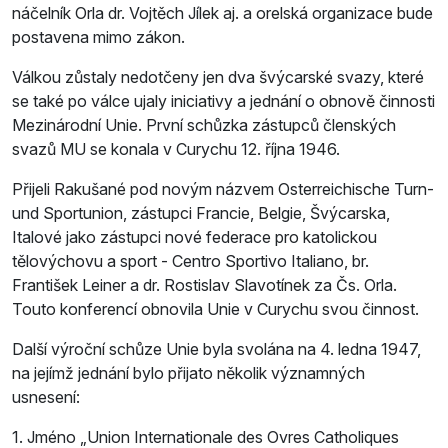
náčelník Orla dr. Vojtěch Jílek aj. a orelská organizace bude
postavena mimo zákon.
Válkou zůstaly nedotčeny jen dva švýcarské svazy, které
se také po válce ujaly iniciativy a jednání o obnově činnosti
Mezinárodní Unie. První schůzka zástupců členských
svazů MU se konala v Curychu 12. října 1946.
Přijeli Rakušané pod novým názvem Osterreichische Turn-
und Sportunion, zástupci Francie, Belgie, Švýcarska,
Italové jako zástupci nové federace pro katolickou
tělovýchovu a sport - Centro Sportivo Italiano, br.
František Leiner a dr. Rostislav Slavotínek za Čs. Orla.
Touto konferencí obnovila Unie v Curychu svou činnost.
Další výroční schůze Unie byla svolána na 4. ledna 1947,
na jejímž jednání bylo přijato několik významných
usnesení:
1. Jméno „Union Internationale des Ovres Catholiques