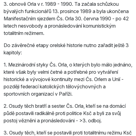
3. obnově Orla v r. 1989 - 1990. Ta začala schůzkou
bývalých funkcionářů 13. prosince 1989 a byla ukončena
Manifestačním sjezdem Čs. Orla 30. června 1990 - po 42
letech nesvobody a pronásledování komunistickým
totalitním režimem.
Do závěrečné etapy orelské historie nutno zařadit ještě 3
kapitoly:
1. Mezinárodní styky Čs. Orla, o kterých bylo málo jednáno,
které však byly velmi četné a potřebné pro vytváření
historické a vývojové kontinuity mezi Ćs. Orlem a Unií -
později federací katolických tělovýchovných a
sportovních organizací v Paříži.
2. Osudy těch bratří a sester Čs. Orla, kteří se na domácí
půdě postavili radikálně proti politice Ksč a byli za svůj
postoj vězněni a pronásledováni - >3. odboj.
3. Osudy těch, kteří se postavili proti totalitnímu režimu Ksč