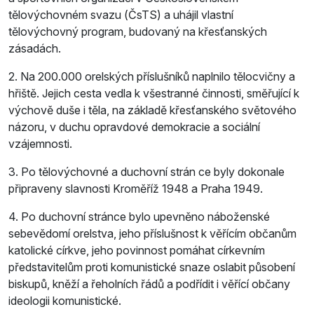
tělovýchovném svazu (ČsTS) a uhájil vlastní
tělovýchovný program, budovaný na křesťanských
zásadách.
2. Na 200.000 orelských příslušníků naplnilo tělocvičny a
hřiště. Jejich cesta vedla k všestranné činnosti, směřující k
výchově duše i těla, na základě křesťanského světového
názoru, v duchu opravdové demokracie a sociální
vzájemnosti.
3. Po tělovýchovné a duchovní strán­ ce byly dokonale
připraveny slavnosti Kroměříž 1948 a Praha 1949.
4. Po duchovní stránce bylo upevněno náboženské
sebevědomí orelstva, jeho příslušnost k věřícím občanům
katolické církve, jeho povinnost pomáhat církevním
představitelům proti komunistické snaze oslabit působení
biskupů, kněží a řeholních řádů a podřídit i věřící občany
ideologii komunistické.