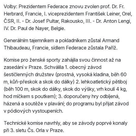
Volby: Prezidentem Federace znovu zvolen prof. Dr. Fr.
Herbrard, Francie, I. viceprezidentem František Leiner, Orel,
ČSR, II. - Dr. Josef Pultar, Rakousko, III. - Dr. Anton Lengi,
IV. Dr. Paul de Nayer, Belgie.
Generálním tajemníkem a pokladníkem zůstal Armand
Thibaudeau, Francie, sídlem Federace zůstala Paříž.
Komise pro ženské sporty zahájila svou činnost až na
zasedání v Praze. Schválila 1. obecný závod
šestičlenných družstev (prostná, vysoká kladina, běh 60
m, kůň-přeskok a skok do dálky) 2. lehkoatletický pětiboj
(běh 100 m, skok do dálky, skok do výšky, vrh koulí 4 kg,
hod míčkem s poutkem); 3. doporučeny hry odbíjená,
házená a soutěže v plavání; do programu byl přijat závod
v pódiových vystoupeních.
Technické komise navrhly, aby se závody poprvé konaly
při 3. sletu Čs. Orla v Praze.