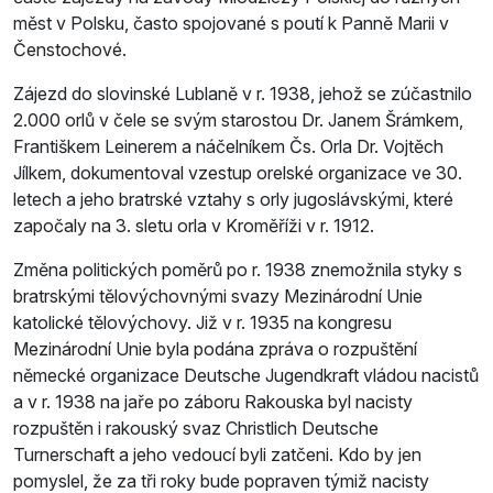
měst v Polsku, často spojované s poutí k Panně Marii v
Čenstochové.
Zájezd do slovinské Lublaně v r. 1938, jehož se zúčastnilo
2.000 orlů v čele se svým starostou Dr. Janem Šrámkem,
Františkem Leinerem a náčelníkem Čs. Orla Dr. Vojtěch
Jílkem, dokumentoval vzestup orelské organizace ve 30.
letech a jeho bratrské vztahy s orly jugoslávskými, které
započaly na 3. sletu orla v Kroměříži v r. 1912.
Změna politických poměrů po r. 1938 znemožnila styky s
bratrskými tělovýchovnými svazy Mezinárodní Unie
katolické tělovýchovy. Již v r. 1935 na kongresu
Mezinárodní Unie byla podána zpráva o rozpuštění
německé organizace Deutsche Jugendkraft vládou nacistů
a v r. 1938 na jaře po záboru Rakouska byl nacisty
rozpuštěn i rakouský svaz Christlich Deutsche
Turnerschaft a jeho vedoucí byli zatčeni. Kdo by jen
pomyslel, že za tři roky bude popraven týmiž nacisty