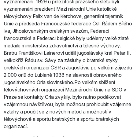
vyznamenání: 1929 u příležitosti pražského sletu byli
vyznamenáni prezident Mezi­ národní Unie katolické
tělovýchovy Felix van de Kerchove, generální tajemník
Unie a předseda Francouzské federace Čsl. Řádem Bílého
lva, Jihoslovanským orelským svazům, Federaci
francouzské a Federaci belgické byly uděleny velké zlaté
medaile ministerstva zdravotnictví a tělesné výchovy.
Bratru Františkovi Leinerovi udělil jugoslávský král Petar II.
velkokříž Řádu sv. Sávy za zásluhy o bratrské styky
orelských organizací ČSR a Jugoslávie po velkém zájezdu
2.000 orlů do Lublaně 1938 na slavnosti obnoveného
jugoslávského Orla slovinského.Po velkém sblížení
tělovýchovných organizací Mezinárodní Unie na SDO v
Praze se kontakty Orla zvýšily. bylo nutno poděkovat
vzájemnou návštěvou, byla možnost prohloubit vzájemné
vztahy a poučit se z nových metod a možností v
tělovýchově a sportu bratrských a sportu bratrských
organizací.