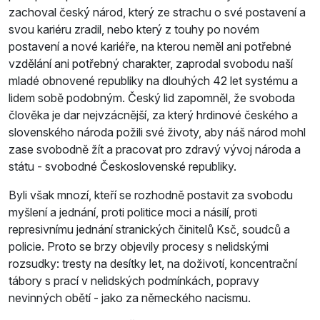
zachoval český národ, který ze strachu o své postavení a
svou kariéru zradil, nebo který z touhy po novém
postavení a nové kariéře, na kterou neměl ani potřebné
vzdělání ani potřebný charakter, zaprodal svobodu naší
mladé obnovené republiky na dlouhých 42 let systému a
lidem sobě podobným. Český lid zapomněl, že svoboda
člověka je dar nejvzácnější, za který hrdinové českého a
slovenského národa požili své životy, aby náš národ mohl
zase svobodně žít a pracovat pro zdravý vývoj národa a
státu - svobodné Československé republiky.
Byli však mnozí, kteří se rozhodně postavit za svobodu
myšlení a jednání, proti politice moci a násilí, proti
represivnímu jednání stranických činitelů Ksč, soudců a
policie. Proto se brzy objevily procesy s nelidskými
rozsudky: tresty na desítky let, na doživotí, koncentrační
tábory s prací v nelidských podmínkách, popravy
nevinných obětí - jako za německého nacismu.