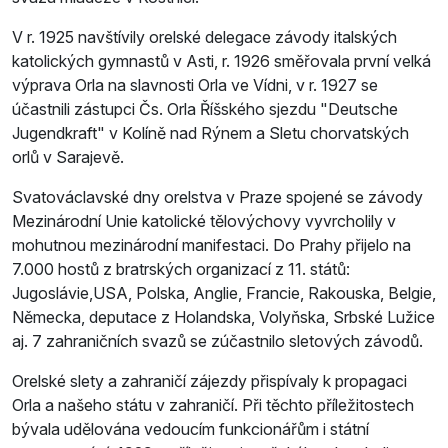
V r. 1925 navštívily orelské delegace závody italských
katolických gymnastů v Asti, r. 1926 směřovala první velká
výprava Orla na slavnosti Orla ve Vídni, v r. 1927 se
účastnili zástupci Čs. Orla Říšského sjezdu "Deutsche
Jugendkraft" v Kolíně nad Rýnem a Sletu chorvatských
orlů v Sarajevě.
Svatováclavské dny orelstva v Praze spojené se závody
Mezinárodní Unie katolické tělovýchovy vyvrcholily v
mohutnou mezinárodní manifestaci. Do Prahy přijelo na
7.000 hostů z bratrských organizací z 11. států:
Jugoslávie,USA, Polska, Anglie, Francie, Rakouska, Belgie,
Německa, deputace z Holandska, Volyňska, Srbské Lužice
aj. 7 zahraničních svazů se zúčastnilo sletových závodů.
Orelské slety a zahraničí zájezdy přispívaly k propagaci
Orla a našeho státu v zahraničí. Při těchto příležitostech
bývala udělována vedoucím funkcionářům i státní