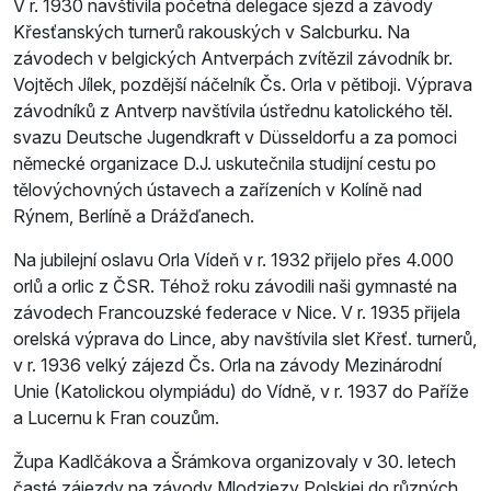
V r. 1930 navštívila početná delegace sjezd a závody
Křesťanských turnerů rakouských v Salcburku. Na
závodech v belgických Antverpách zvítězil závodník br.
Vojtěch Jílek, pozdější náčelník Čs. Orla v pětiboji. Výprava
závodníků z Antverp navštívila ústřednu katolického těl.
svazu Deutsche Jugendkraft v Düsseldorfu a za pomoci
německé organizace D.J. uskutečnila studijní cestu po
tělovýchovných ústavech a zařízeních v Kolíně nad
Rýnem, Berlíně a Drážďanech.
Na jubilejní oslavu Orla Vídeň v r. 1932 přijelo přes 4.000
orlů a orlic z ČSR. Téhož roku závodili naši gymnasté na
závodech Francouzské federace v Nice. V r. 1935 přijela
orelská výprava do Lince, aby navštívila slet Křesť. turnerů,
v r. 1936 velký zájezd Čs. Orla na závody Mezinárodní
Unie (Katolickou olympiádu) do Vídně, v r. 1937 do Paříže
a Lucernu k Fran­ couzům.
Župa Kadlčákova a Šrámkova organizovaly v 30. letech
časté zájezdy na závody Mlodziezy Polskiej do různých