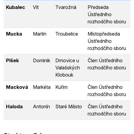
Kubalec
Vít
Tvarožná
Předseda
Ústředního
rozhodčího sboru
Mucka
Martin
Troubelice
Místopředseda
Ústředního
rozhodčího sboru
Plšek
Dominik
Drnovice u
Člen Ústředního
Valašských
rozhodčího sboru
Klobouk
Macková
Markéta
Kuřim
Člen Ústředního
rozhodčího sboru
Haloda
Antonín
Staré Město
Člen Ústředního
rozhodčího sboru