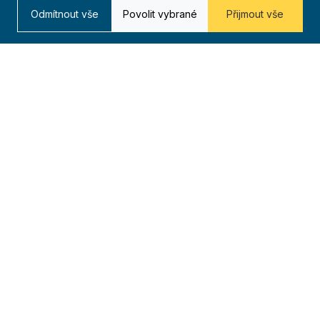
Odmítnout vše
Povolit vybrané
Přijmout vše
Časopis
Archiv
Redakce
Kontakt
Kurská 792/3,
625 00 Brno
IČO 00544833
ustredi@orel.cz
Kontaktujte nás