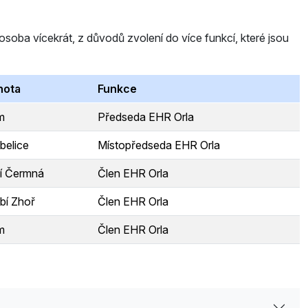
ba vícekrát, z důvodů zvolení do více funkcí, které jsou
nota
Funkce
m
Předseda EHR Orla
belice
Místopředseda EHR Orla
í Čermná
Člen EHR Orla
bí Zhoř
Člen EHR Orla
m
Člen EHR Orla