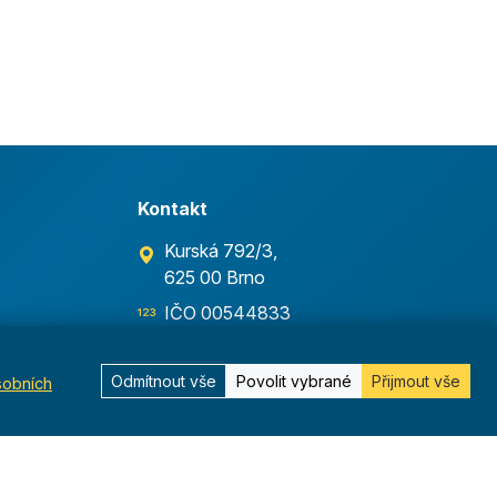
Kontakt
Kurská 792/3,
625 00 Brno
IČO 00544833
ustredi@orel.cz
Odmítnout vše
Povolit vybrané
Přijmout vše
sobních
Kontaktujte nás