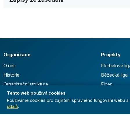
Organizace
Projekty
O nás
Florbalová lig
Historie
Běžecká liga
Organizační struktura
Ficep
Předsednictvo
Tento web používá cookies
Anthropoid
Používáme cookies pro zajištění správného fungování webu a a
Odborné rady
Celoroční čin
údajů
.
Stanovy
Výsledky
GDPR