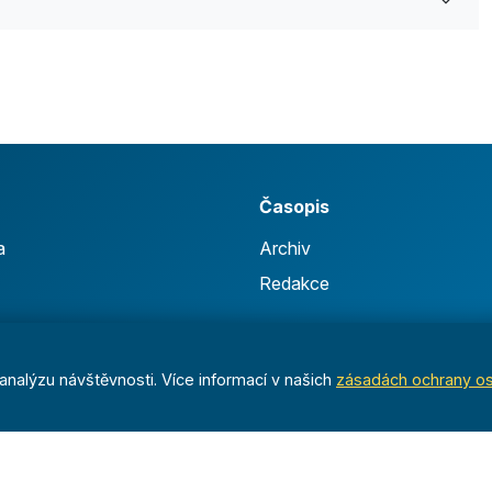
Časopis
a
Archiv
Redakce
nalýzu návštěvnosti. Více informací v našich
zásadách ochrany o
nost