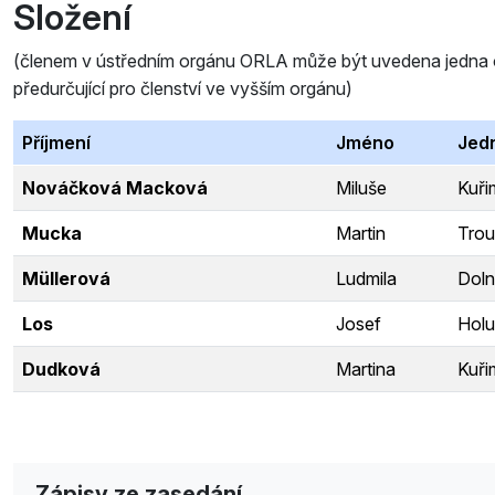
Složení
(členem v ústředním orgánu ORLA může být uvedena jedna oso
předurčující pro členství ve vyšším orgánu)
Příjmení
Jméno
Jed
Nováčková Macková
Miluše
Kuři
Mucka
Martin
Trou
Müllerová
Ludmila
Doln
Los
Josef
Holu
Dudková
Martina
Kuři
Zápisy ze zasedání