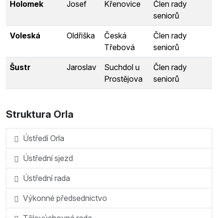
Holomek
Josef
Křenovice
Člen rady
seniorů
Voleská
Oldřiška
Česká
Člen rady
Třebová
seniorů
Šustr
Jaroslav
Suchdol u
Člen rady
Prostějova
seniorů
Struktura Orla
Ústředí Orla
Ústřední sjezd
Ústřední rada
Výkonné předsednictvo
Tělovýchovná rada