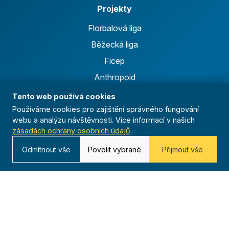
Projekty
Florbalová liga
Běžecká liga
Ficep
Anthropoid
Celoroční činnost
Tento web používá cookies
Výsledky
Používáme cookies pro zajištění správného fungování
webu a analýzu návštěvnosti. Více informací v našich
zásadách ochrany osobních údajů
.
Časopis
Odmítnout vše
Povolit vybrané
Přijmout vše
Archiv
Redakce
Kontakt
Kurská 792/3,