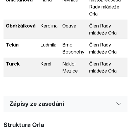
Rady mládeže
Orla
Obdržálková
Karolína
Opava
Člen Rady
mládeže Orla
Tekin
Ludmila
Brno-
Člen Rady
Bosonohy
mládeže Orla
Turek
Karel
Náklo-
Člen Rady
Mezice
mládeže Orla
Zápisy ze zasedání
Struktura Orla