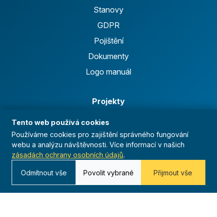
Stanovy
GDPR
Pojištění
Dokumenty
Logo manuál
Projekty
Florbalová liga
Tento web používá cookies
Běžecká liga
Používáme cookies pro zajištění správného fungování
webu a analýzu návštěvnosti. Více informací v našich
Ficep
zásadách ochrany osobních údajů
.
Anthropoid
Odmítnout vše
Povolit vybrané
Přijmout vše
Celoroční činnost
Výsledky