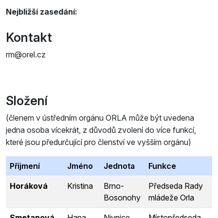
Nejbližší zasedání:
Kontakt
rm@orel.cz
Složení
(členem v ústředním orgánu ORLA může být uvedena
jedna osoba vícekrát, z důvodů zvolení do více funkcí,
které jsou předurčující pro členství ve vyšším orgánu)
Příjmení
Jméno
Jednota
Funkce
Horáková
Kristina
Brno-
Předseda Rady
Bosonohy
mládeže Orla
Smetanová
Hana
Nivnice
Místopředseda