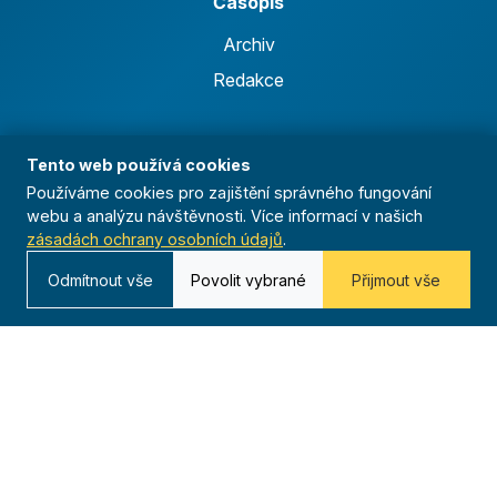
Časopis
Archiv
Redakce
Kontakt
Tento web používá cookies
Kurská 792/3,
Používáme cookies pro zajištění správného fungování
625 00 Brno
webu a analýzu návštěvnosti. Více informací v našich
zásadách ochrany osobních údajů
.
IČO 00544833
Odmítnout vše
Povolit vybrané
Přijmout vše
ustredi@orel.cz
Kontaktujte nás