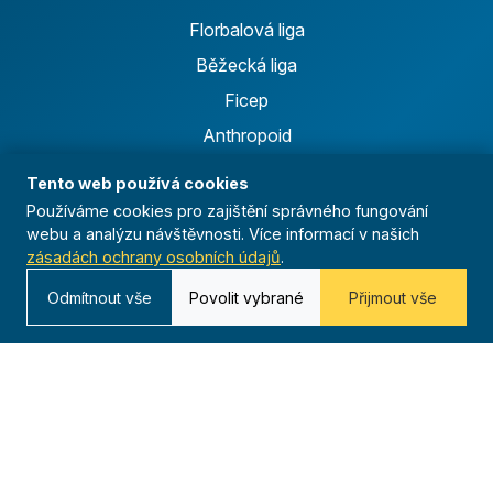
Florbalová liga
Běžecká liga
Ficep
Anthropoid
Celoroční činnost
Tento web používá cookies
Výsledky
Používáme cookies pro zajištění správného fungování
webu a analýzu návštěvnosti. Více informací v našich
zásadách ochrany osobních údajů
.
Časopis
Odmítnout vše
Povolit vybrané
Přijmout vše
Archiv
Redakce
Kontakt
Kurská 792/3,
625 00 Brno