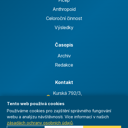
Ficep
Anthropoid
Celoroční činnost
Výsledky
Časopis
Archiv
Redakce
Kontakt
Kurská 792/3,
625 00 Brno
Tento web používá cookies
IČO 00544833
Používáme cookies pro zajištění správného fungování
webu a analýzu návštěvnosti. Více informací v našich
ustredi@orel.cz
zásadách ochrany osobních údajů
.