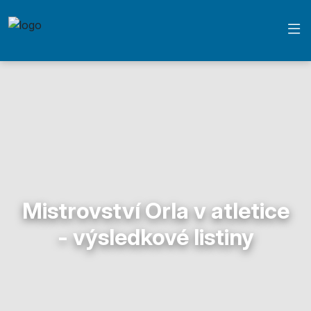
Mistrovství Orla v atletice
- výsledkové listiny