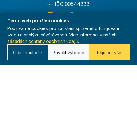
IČO 00544833
ustredi@orel.cz
Tento web používá cookies
Kontaktujte nás
Používáme cookies pro zajištění správného fungování
webu a analýzu návštěvnosti. Více informací v našich
zásadách ochrany osobních údajů
.
Odmítnout vše
Povolit vybrané
Přijmout vše
Dáváme sportu smysl
© 2025 Orel. Všechna práva vyhrazena.
Ochrana osobních údajů
Cookies