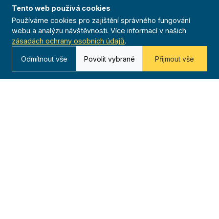
Tento web používá cookies
Používáme cookies pro zajištění správného fungování
Časopis
webu a analýzu návštěvnosti. Více informací v našich
zásadách ochrany osobních údajů
.
Archiv
Odmítnout vše
Povolit vybrané
Přijmout vše
Redakce
Kontakt
Kurská 792/3,
625 00 Brno
IČO 00544833
ustredi@orel.cz
Kontaktujte nás