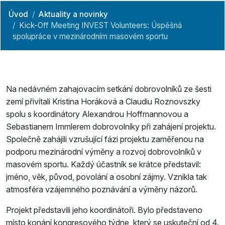
Úvod
Aktuality a novinky
Kick-Off Meeting INVEST Volunteers: Úspěšná
spolupráce v mezinárodním masovém sportu
Na nedávném zahajovacím setkání dobrovolníků ze šesti
zemí přivítali Kristina Horáková a Claudiu Roznovszky
spolu s koordinátory Alexandrou Hoffmannovou a
Sebastianem Immlerem dobrovolníky při zahájení projektu.
Společně zahájili vzrušující fázi projektu zaměřenou na
podporu mezinárodní výměny a rozvoj dobrovolníků v
masovém sportu. Každý účastník se krátce představil:
jméno, věk, původ, povolání a osobní zájmy. Vznikla tak
atmosféra vzájemného poznávání a výměny názorů.
Projekt představili jeho koordinátoři. Bylo představeno
místo konání kongresového týdne, který se uskuteční od 4.