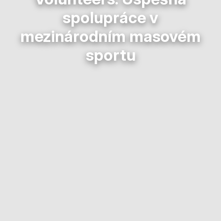
spolupráce v
mezinárodním masovém
sportu