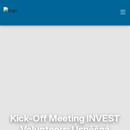
Kick-Off Meeting INVEST
Volunteers: Úspěšná