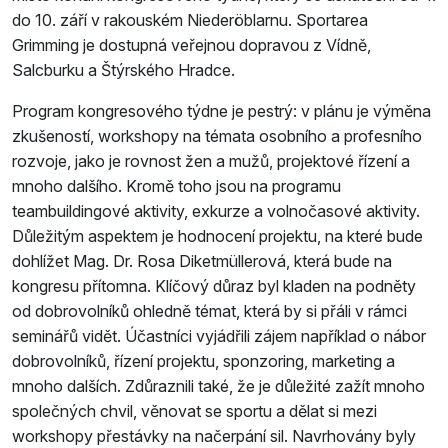
do 10. září v rakouském Niederöblarnu. Sportarea
Grimming je dostupná veřejnou dopravou z Vídně,
Salcburku a Štýrského Hradce.
Program kongresového týdne je pestrý: v plánu je výměna
zkušeností, workshopy na témata osobního a profesního
rozvoje, jako je rovnost žen a mužů, projektové řízení a
mnoho dalšího. Kromě toho jsou na programu
teambuildingové aktivity, exkurze a volnočasové aktivity.
Důležitým aspektem je hodnocení projektu, na které bude
dohlížet Mag. Dr. Rosa Diketmüllerová, která bude na
kongresu přítomna. Klíčový důraz byl kladen na podněty
od dobrovolníků ohledně témat, která by si přáli v rámci
seminářů vidět. Účastníci vyjádřili zájem například o nábor
dobrovolníků, řízení projektu, sponzoring, marketing a
mnoho dalších. Zdůraznili také, že je důležité zažít mnoho
společných chvil, věnovat se sportu a dělat si mezi
workshopy přestávky na načerpání sil. Navrhovány byly