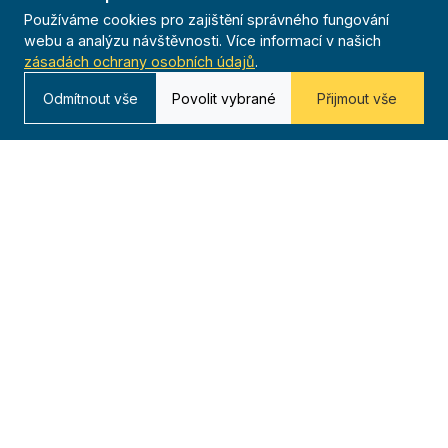
Používáme cookies pro zajištění správného fungování
Časopis
webu a analýzu návštěvnosti. Více informací v našich
zásadách ochrany osobních údajů
.
Archiv
Odmítnout vše
Povolit vybrané
Přijmout vše
Redakce
Kontakt
Kurská 792/3,
625 00 Brno
IČO 00544833
ustredi@orel.cz
Kontaktujte nás