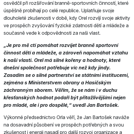
osvědčil při rozšiřování branně-sportovních činností, které
úspěšně probíhají po celé republice. Uplatňuje svoje
dlouholeté zkušenosti v době, kdy Orel rozvíjí svoje aktivity
ve prospěch zvyšování fyzické zdatnosti dětí a mládeže a
současně vede k odpovědnosti za naši vlast.
„Je pro mě ctí pomáhat rozvíjet branně sportovní
činnost dětí a mládeže, a zároveň napomáhat vztahu
k naší vlasti. Orel má silné kořeny a hodnoty, které
dnešní společnost potřebuje víc než kdy jindy.
Zasadím se o silné partnerství se státními institucemi,
zejména s Ministerstvem obrany a Hasičským
záchranným sborem. Věřím, že se nám i v duchu
křesťanských hodnot podaří být přitažlivějšími nejen
pro mladé, ale i pro dospělé,“ uvedl Jan Bartošek.
Výkonné předsednictvo Orla věří, že Jan Bartošek naváže
na dosavadní působení ve prospěch potřebných a svou
zkušenost i energii nasadí pro další rozvoj organizace a