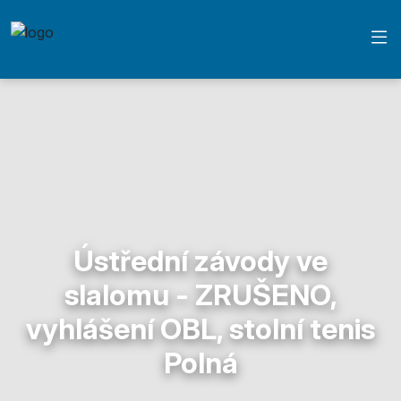
Ústřední závody ve
slalomu - ZRUŠENO,
vyhlášení OBL, stolní tenis
Polná