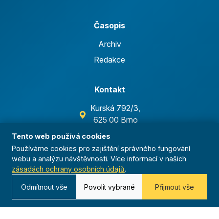
Časopis
Archiv
Redakce
Kontakt
Kurská 792/3,
625 00 Brno
IČO 00544833
Tento web používá cookies
Používáme cookies pro zajištění správného fungování
ustredi@orel.cz
webu a analýzu návštěvnosti. Více informací v našich
zásadách ochrany osobních údajů
.
Kontaktujte nás
Odmítnout vše
Povolit vybrané
Přijmout vše