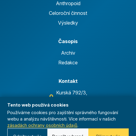
Anthropoid
Celoroční činnost
Výsledky
Časopis
Archiv
Redakce
Kontakt
Kurská 792/3,
625 00 Brno
Tento web používá cookies
IČO 00544833
Používáme cookies pro zajištění správného fungování
ustredi@orel.cz
webu a analýzu návštěvnosti. Více informací v našich
zásadách ochrany osobních údajů
.
Kontaktujte nás