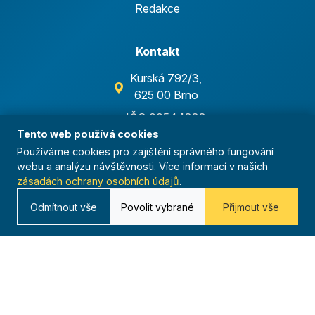
Redakce
Kontakt
Kurská 792/3,
625 00 Brno
IČO 00544833
Tento web používá cookies
ustredi@orel.cz
Používáme cookies pro zajištění správného fungování
webu a analýzu návštěvnosti. Více informací v našich
Kontaktujte nás
zásadách ochrany osobních údajů
.
Odmítnout vše
Povolit vybrané
Přijmout vše
Dáváme sportu smysl