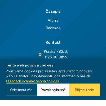
Časopis
Archiv
Redakce
Kontakt
Kurská 792/3,
625 00 Brno
IČO 00544833
Tento web používá cookies
Používáme cookies pro zajištění správného fungování
ustredi@orel.cz
webu a analýzu návštěvnosti. Více informací v našich
zásadách ochrany osobních údajů
.
Kontaktujte nás
Odmítnout vše
Povolit vybrané
Přijmout vše