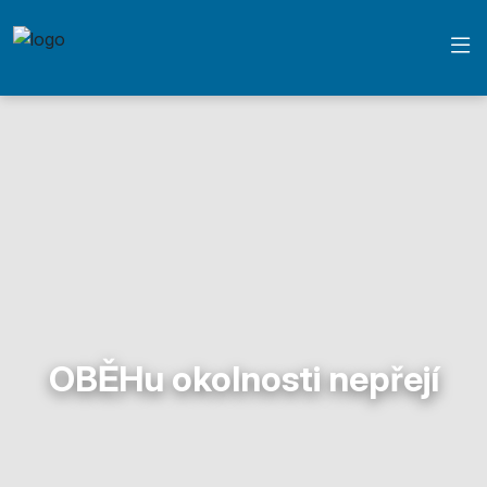
OBĚHu okolnosti nepřejí