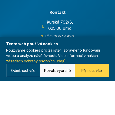
Kontakt
Kurská 792/3,
625 00 Brno
IČO 00544833
Tento web používá cookies
ustredi@orel.cz
Používáme cookies pro zajištění správného fungování
Kontaktujte nás
webu a analýzu návštěvnosti. Více informací v našich
zásadách ochrany osobních údajů
.
Odmítnout vše
Povolit vybrané
Přijmout vše
Dáváme sportu smysl