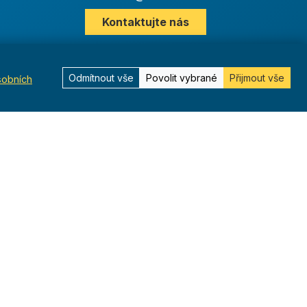
Kontaktujte nás
Odmítnout vše
Povolit vybrané
Přijmout vše
sobních