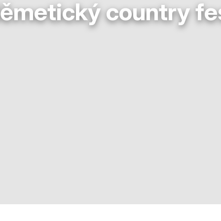
ěmetický country fe