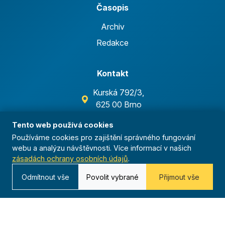
Časopis
Archiv
Redakce
Kontakt
Kurská 792/3,
625 00 Brno
IČO 00544833
Tento web používá cookies
ustredi@orel.cz
Používáme cookies pro zajištění správného fungování
webu a analýzu návštěvnosti. Více informací v našich
Kontaktujte nás
zásadách ochrany osobních údajů
.
Odmítnout vše
Povolit vybrané
Přijmout vše