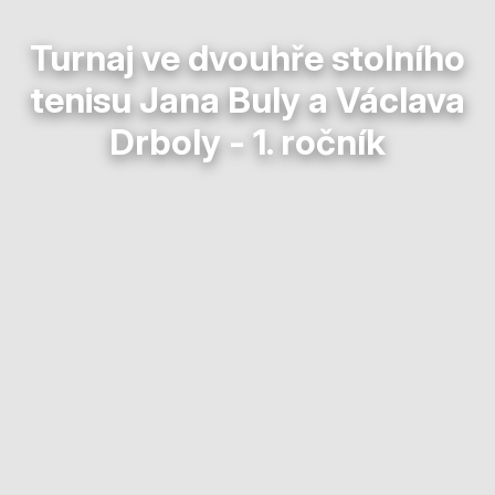
Turnaj ve dvouhře stolního
tenisu Jana Buly a Václava
Drboly - 1. ročník