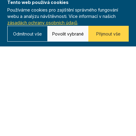
Ficep
Tento web používá cookies
Používáme cookies pro zajištění správného fungování
Anthropoid
webu a analýzu návštěvnosti. Více informací v našich
Celoroční činnost
zásadách ochrany osobních údajů
.
Výsledky
Odmítnout vše
Povolit vybrané
Přijmout vše
Časopis
Archiv
Redakce
Kontakt
Kurská 792/3,
625 00 Brno
IČO 00544833
ustredi@orel.cz