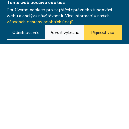
Tento web používá cookies
625 00 Brno
Používáme cookies pro zajištění správného fungování
IČO 00544833
webu a analýzu návštěvnosti. Více informací v našich
zásadách ochrany osobních údajů
.
ustredi@orel.cz
Odmítnout vše
Povolit vybrané
Přijmout vše
Kontaktujte nás
Dáváme sportu smysl
© 2025 Orel. Všechna práva vyhrazena.