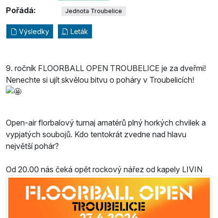
Pořádá:
Jednota Troubelice
Výsledky
Leták
9. ročník FLOORBALL OPEN TROUBELICE je za dveřmi!
Nenechte si ujít skvělou bitvu o poháry v Troubelicích!
Open-air florbalový turnaj amatérů plný horkých chvilek a
vypjatých soubojů. Kdo tentokrát zvedne nad hlavu
největší pohár?
Od 20.00 nás čeká opět rockový nářez od kapely LIVIN