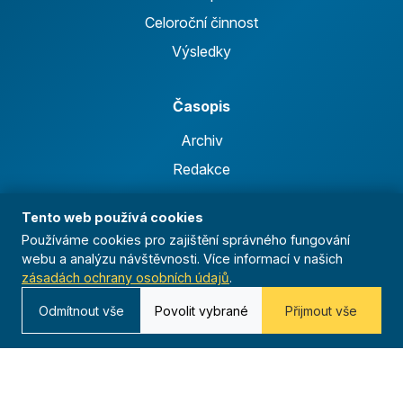
Celoroční činnost
Výsledky
Časopis
Archiv
Redakce
Tento web používá cookies
Kontakt
Používáme cookies pro zajištění správného fungování
Kurská 792/3,
webu a analýzu návštěvnosti. Více informací v našich
zásadách ochrany osobních údajů
.
625 00 Brno
IČO 00544833
Odmítnout vše
Povolit vybrané
Přijmout vše
ustredi@orel.cz
Kontaktujte nás