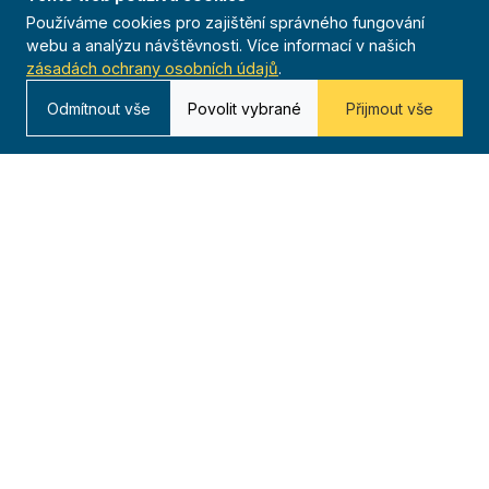
Používáme cookies pro zajištění správného fungování
webu a analýzu návštěvnosti. Více informací v našich
Kontakt
zásadách ochrany osobních údajů
.
Kurská 792/3,
Odmítnout vše
Povolit vybrané
Přijmout vše
625 00 Brno
IČO 00544833
ustredi@orel.cz
Kontaktujte nás
Dáváme sportu smysl