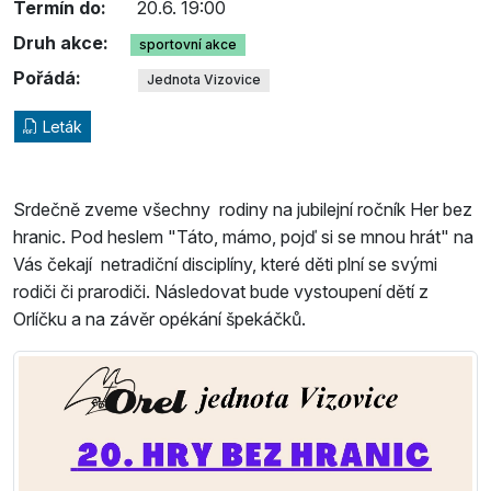
Termín do:
20.6. 19:00
Druh akce:
sportovní akce
Pořádá:
Jednota Vizovice
Leták
Srdečně zveme všechny rodiny na jubilejní ročník Her bez
hranic. Pod heslem "Táto, mámo, pojď si se mnou hrát" na
Vás čekají netradiční disciplíny, které děti plní se svými
rodiči či prarodiči. Následovat bude vystoupení dětí z
Orlíčku a na závěr opékání špekáčků.