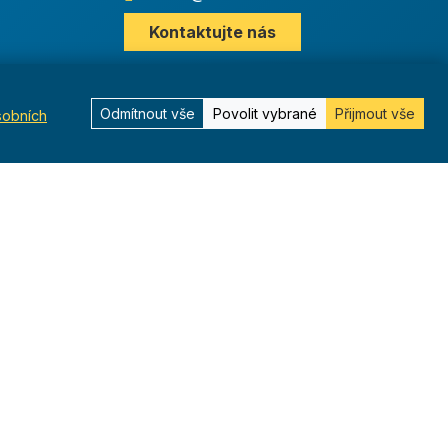
Kontaktujte nás
Odmítnout vše
Povolit vybrané
Přijmout vše
sobních