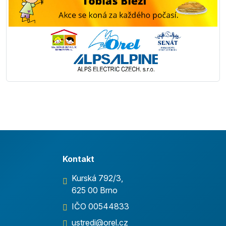
Kontakt
Kurská 792/3,
625 00 Brno
IČO 00544833
ustredi@orel.cz