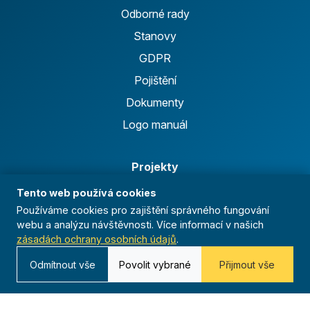
Odborné rady
Stanovy
GDPR
Pojištění
Dokumenty
Logo manuál
Projekty
Florbalová liga
Tento web používá cookies
Používáme cookies pro zajištění správného fungování
Běžecká liga
webu a analýzu návštěvnosti. Více informací v našich
Ficep
zásadách ochrany osobních údajů
.
Anthropoid
Odmítnout vše
Povolit vybrané
Přijmout vše
Celoroční činnost
Výsledky