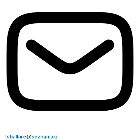
tsballare@seznam.cz