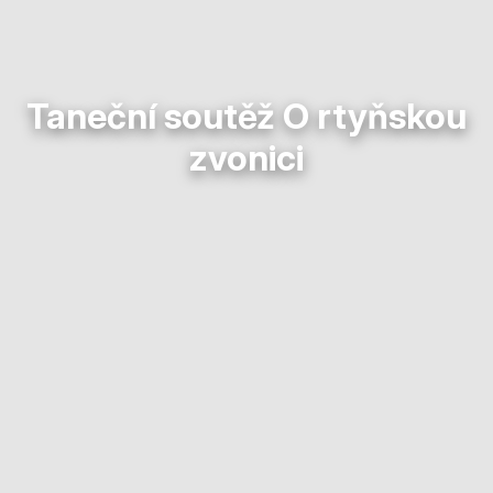
Taneční soutěž O rtyňskou
zvonici