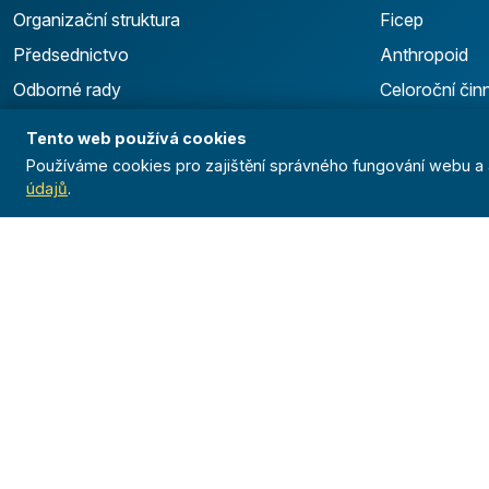
Organizační struktura
Ficep
Předsednictvo
Anthropoid
Odborné rady
Celoroční čin
Stanovy
Výsledky
Tento web používá cookies
GDPR
Používáme cookies pro zajištění správného fungování webu a a
údajů
.
Pojištění
Dokumenty
Logo manuál