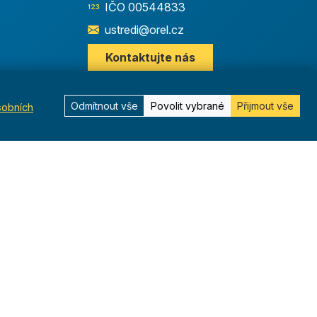
IČO 00544833
ustredi@orel.cz
Kontaktujte nás
Odmítnout vše
Povolit vybrané
Přijmout vše
sobních