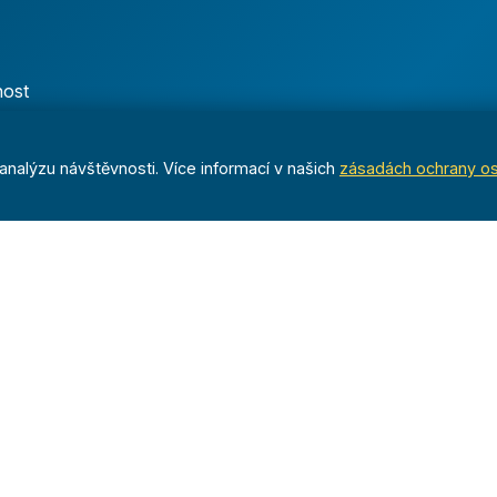
nost
nalýzu návštěvnosti. Více informací v našich
zásadách ochrany o
Dáváme sportu smysl