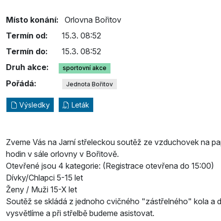
Místo konání:
Orlovna Bořitov
Termín od:
15.3. 08:52
Termín do:
15.3. 08:52
Druh akce:
sportovní akce
Pořádá:
Jednota Bořitov
Výsledky
Leták
Zveme Vás na Jarní střeleckou soutěž ze vzduchovek na pap
hodin v sále orlovny v Bořitově.
Otevřené jsou 4 kategorie: (Registrace otevřena do 15:00)
Dívky/Chlapci 5-15 let
Ženy / Muži 15-X let
Soutěž se skládá z jednoho cvičného "zástřelného" kola a d
vysvětlíme a při střelbě budeme asistovat.