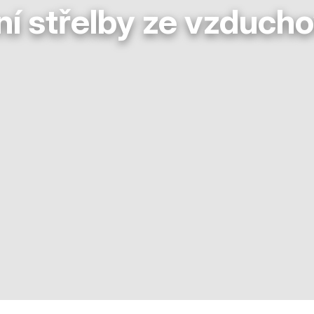
ní střelby ze vzduch