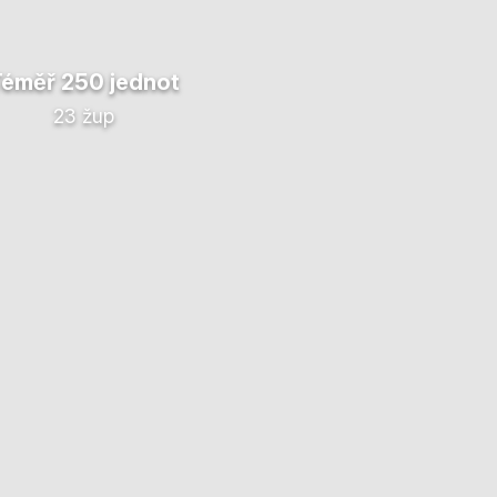
Téměř 250 jednot
23 žup