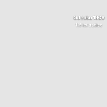
Od roku 1909
116 let tradice