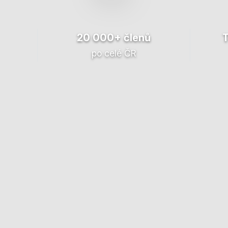
20 000+ členů
po celé ČR