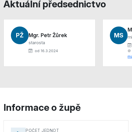
Aktuální předsednictvo
M
PŽ
MS
Mgr. Petr Žůrek
mí
starosta
od 16.3.2024
ma
Informace o župě
POČET JEDNOT