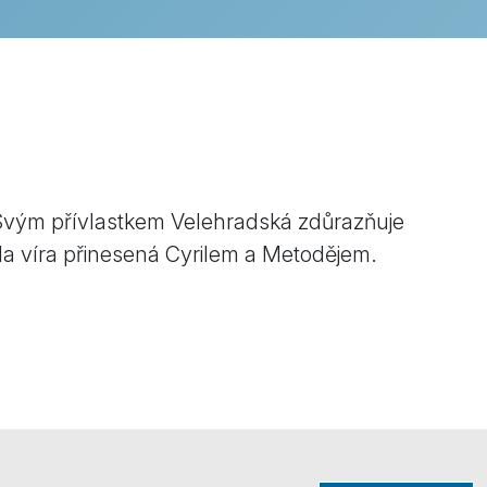
vým přívlastkem Velehradská zdůrazňuje
ila víra přinesená Cyrilem a Metodějem.