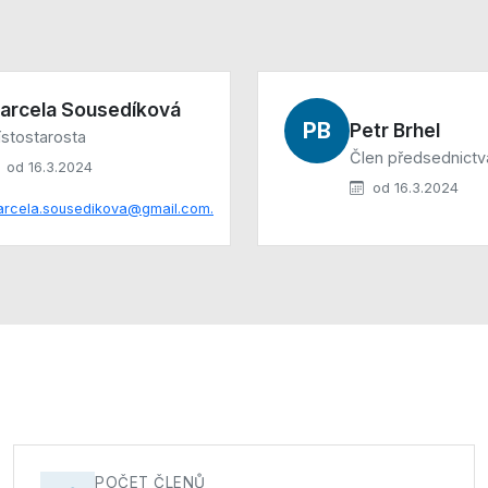
arcela Sousedíková
PB
Petr Brhel
stostarosta
Člen předsednictv
od 16.3.2024
od 16.3.2024
rcela.sousedikova@gmail.com.
POČET ČLENŮ