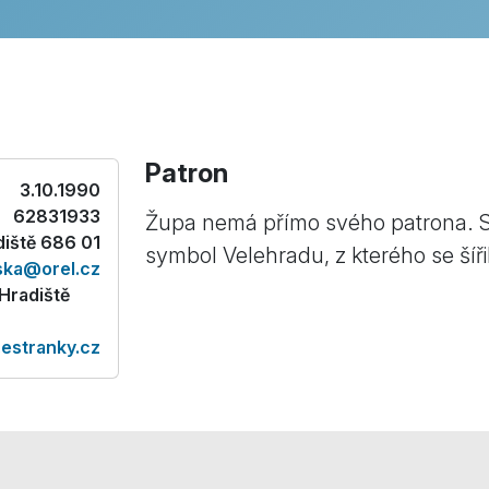
Patron
3.10.1990
62831933
Župa nemá přímo svého patrona. S
diště 686 01
symbol Velehradu, z kterého se šíř
ska@orel.cz
Hradiště
estranky.cz