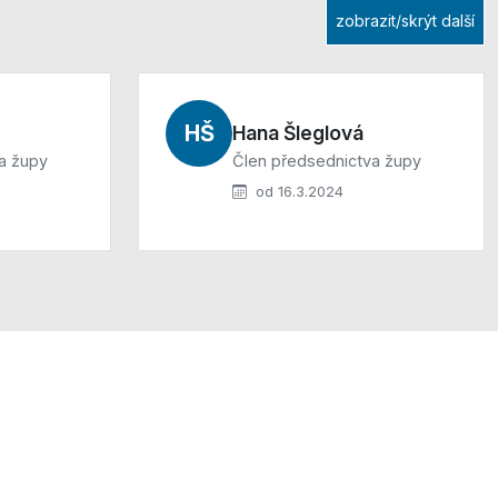
zobrazit/skrýt další
HŠ
Hana Šleglová
a župy
Člen předsednictva župy
od 16.3.2024