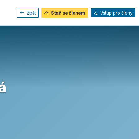
Zpět
Staň se členem
Vstup pro členy
á