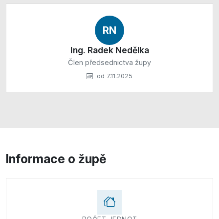
RN
Ing. Radek Nedělka
Člen předsednictva župy
od 7.11.2025
Informace o župě