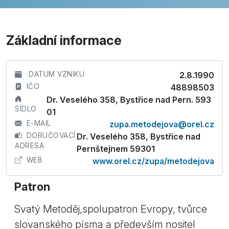
Základní informace
DATUM VZNIKU
2.8.1990
IČO
48898503
Dr. Veselého 358, Bystřice nad Pern. 593
SÍDLO
01
E-MAIL
zupa.metodejova@orel.cz
DORUČOVACÍ
Dr. Veselého 358, Bystřice nad
ADRESA
Pernštejnem 59301
WEB
www.orel.cz/zupa/metodejova
Patron
Svatý Metoděj,spolupatron Evropy, tvůrce
slovanského písma a především nositel