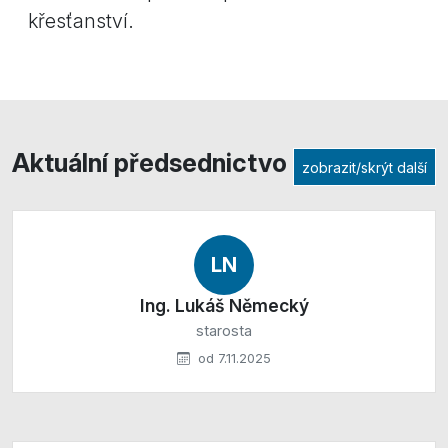
křesťanství.
Aktuální předsednictvo
zobrazit/skrýt další
LN
Ing. Lukáš Německý
starosta
od 7.11.2025