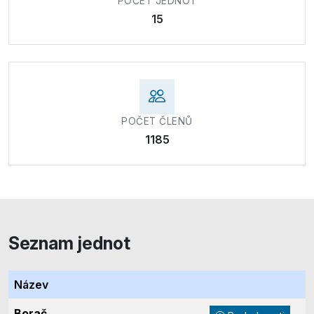
POČET JEDNOT
15
POČET ČLENŮ
1185
Seznam jednot
Název
Borač