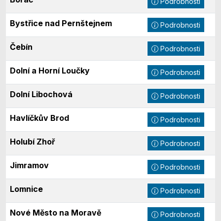
Podrobnosti
Bystřice nad Pernštejnem
Podrobnosti
Čebín
Podrobnosti
Dolní a Horní Loučky
Podrobnosti
Dolní Libochová
Podrobnosti
Havlíčkův Brod
Podrobnosti
Holubí Zhoř
Podrobnosti
Jimramov
Podrobnosti
Lomnice
Podrobnosti
Nové Město na Moravě
Podrobnosti