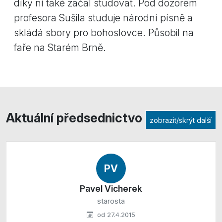
díky ní také začal studovat. Pod dozorem
profesora Sušila studuje národní písně a
skládá sbory pro bohoslovce. Působil na
faře na Starém Brně.
Aktuální předsednictvo
zobrazit/skrýt další
PV
Pavel Vicherek
starosta
od 27.4.2015