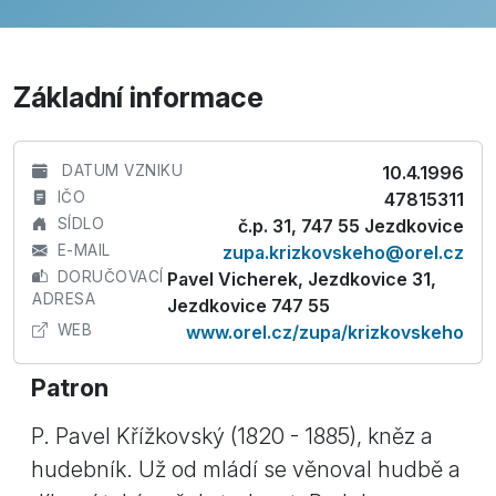
Základní informace
DATUM VZNIKU
10.4.1996
IČO
47815311
SÍDLO
č.p. 31, 747 55 Jezdkovice
E-MAIL
zupa.krizkovskeho@orel.cz
DORUČOVACÍ
Pavel Vicherek, Jezdkovice 31,
ADRESA
Jezdkovice 747 55
WEB
www.orel.cz/zupa/krizkovskeho
Patron
P. Pavel Křížkovský (1820 - 1885), kněz a
hudebník. Už od mládí se věnoval hudbě a