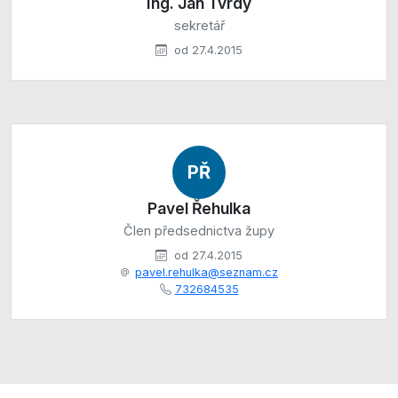
Ing. Jan Tvrdý
sekretář
od 27.4.2015
PŘ
Pavel Řehulka
Člen předsednictva župy
od 27.4.2015
pavel.rehulka@seznam.cz
732684535