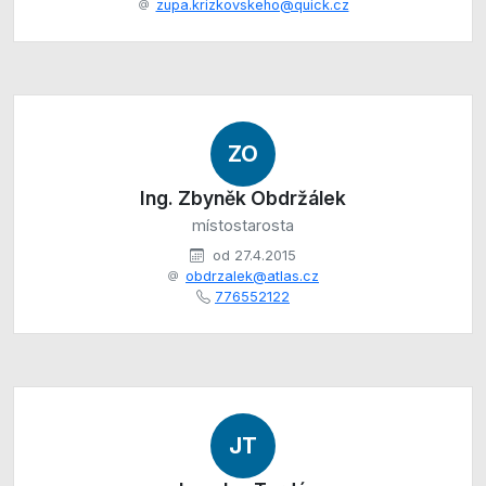
zupa.krizkovskeho@quick.cz
ZO
Ing. Zbyněk Obdržálek
místostarosta
od 27.4.2015
obdrzalek@atlas.cz
776552122
JT