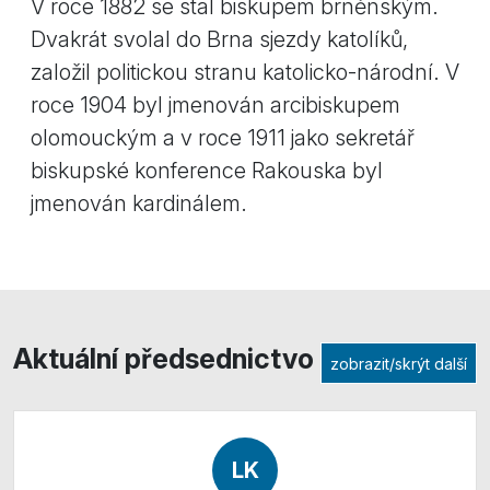
V roce 1882 se stal biskupem brněnským.
Dvakrát svolal do Brna sjezdy katolíků,
založil politickou stranu katolicko-národní. V
roce 1904 byl jmenován arcibiskupem
olomouckým a v roce 1911 jako sekretář
biskupské konference Rakouska byl
jmenován kardinálem.
Aktuální předsednictvo
zobrazit/skrýt další
LK