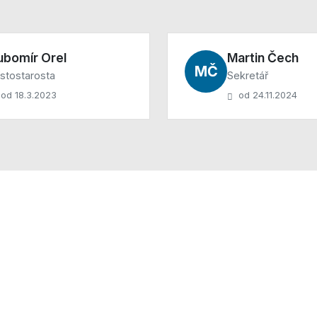
ubomír Orel
Martin Čech
MČ
stostarosta
Sekretář
od 18.3.2023
od 24.11.2024