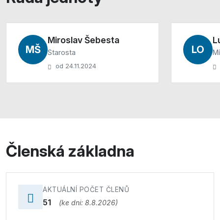
Miroslav Šebesta
L
MŠ
LO
Starosta
Mí
od 24.11.2024
Členská základna
AKTUÁLNÍ POČET ČLENŮ
51
(ke dni: 8.8.2026)