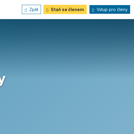
Zpět
Staň se členem
Vstup pro členy
y