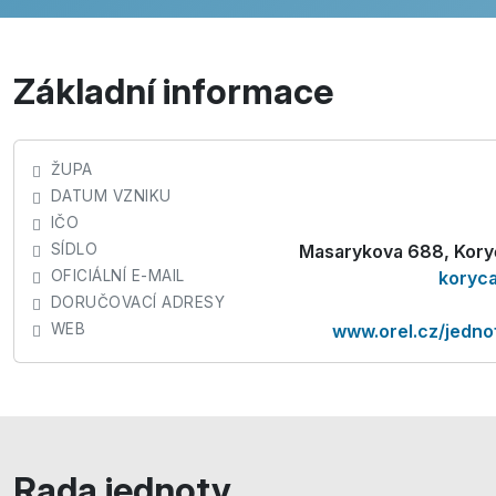
Základní informace
ŽUPA
DATUM VZNIKU
IČO
SÍDLO
Masarykova 688, Kor
OFICIÁLNÍ E-MAIL
koryc
DORUČOVACÍ ADRESY
WEB
www.orel.cz/jedno
Rada jednoty