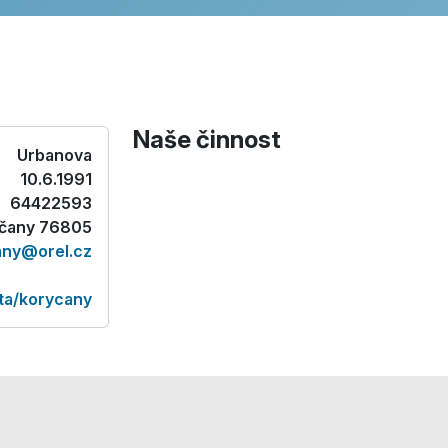
Naše činnost
Urbanova
10.6.1991
64422593
yčany 76805
any@orel.cz
ta/korycany