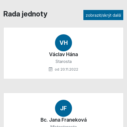
Rada jednoty
zobrazit/skrýt další
VH
Václav Hána
Starosta
od 20.11.2022
JF
Bc. Jana Franeková
Místostarosta