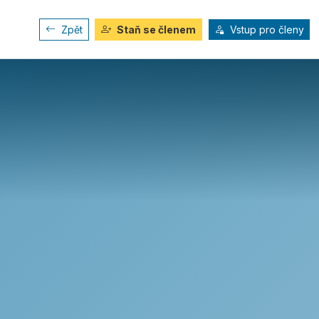
Zpět
Staň se členem
Vstup pro členy