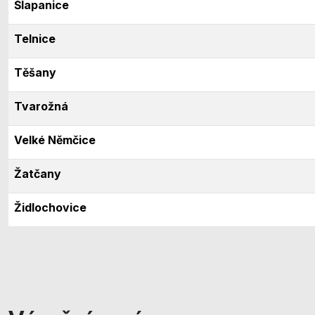
Šlapanice
Telnice
Těšany
Tvarožná
Velké Němčice
Žatčany
Židlochovice