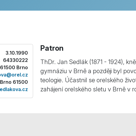
Patron
3.10.1990
64330222
ThDr. Jan Sedlák (1871 - 1924), kně
, 61500 Brno
gymnáziu v Brně a později byl pov
ova@orel.cz
teologie. Účastnil se orelského živ
, Brno 61500
zahájení orelského sletu v Brně v 
edlakova.cz