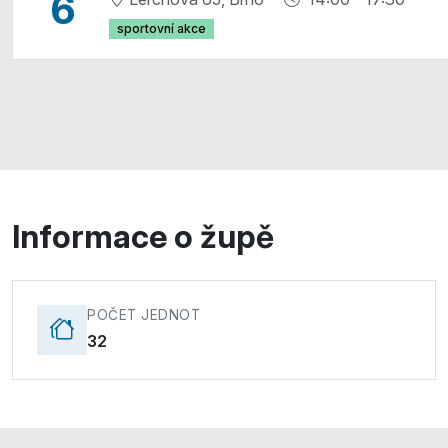
6
sportovní akce
Informace o župě
POČET JEDNOT
32