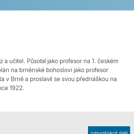
z a učitel. Působil jako profesor na 1. českém
olán na brněnské bohosloví jako profesor
ota v Brně a proslavil se svou přednáškou na
roce 1922.
zobrazit/skrýt další