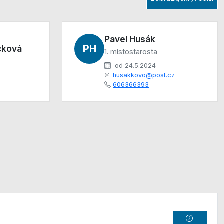
Pavel Husák
PH
cková
1. místostarosta
od 24.5.2024
husakkovo@post.cz
606366393