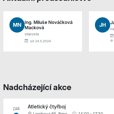
Ing. Miluše Nováčková
J
MN
JH
Macková
mí
starosta
od 24.5.2024
Nadcházející akce
Atletický čtyřboj
ZÁŘ
Lerchova 65, Brno
14:00 - 17:30