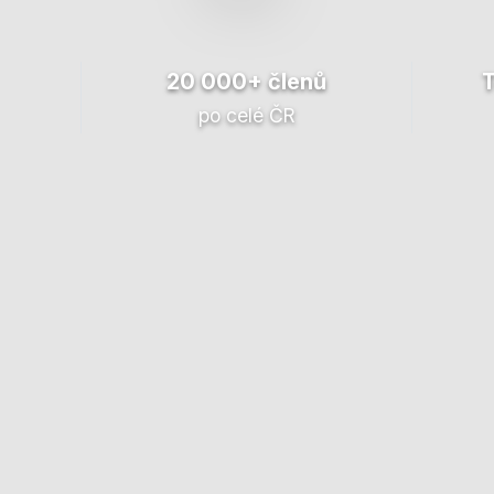
20 000+ členů
po celé ČR