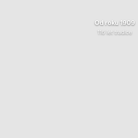
Od roku 1909
116 let tradice