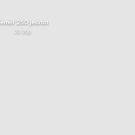
Téměř 250 jednot
23 žup