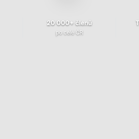
20 000+ členů
po celé ČR