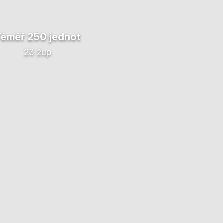
Téměř 250 jednot
23 žup