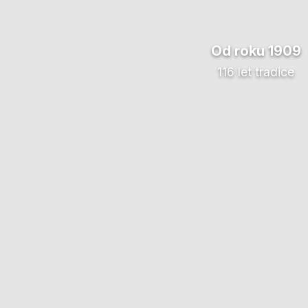
Od roku 1909
116 let tradice