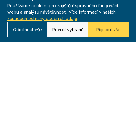
Používáme cookies pro zajištění správného fungování
webu a analýzu návštěvnosti. Více informací v našich
zásadách ochrany osobních údajů
.
Odmítnout vše
Povolit vybrané
Přijmout vše
O nás
20 000+
Téměř 250
Od roku 1909
členů
jednot
116 let tradice
po celé ČR
23 žup